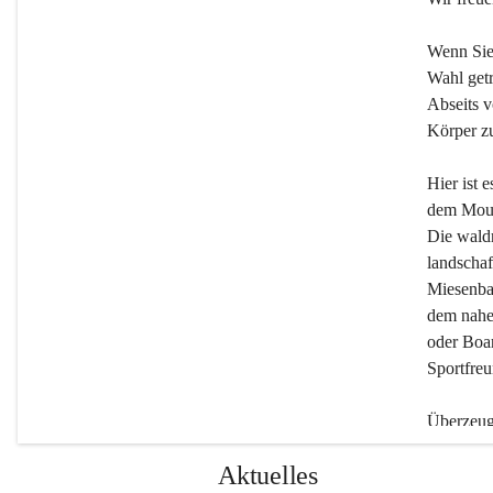
Wenn Sie
Wahl getr
Abseits v
Körper zu
Hier ist 
dem Moun
Die wald
landschaf
Miesenbac
dem nahe
oder Boar
Sportfreu
Überzeuge
Beherber
Aktuelles
werden.