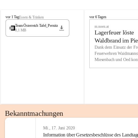
Wir kenne
M
M
werden eb
vor 1 Tag
vor 6 Tagen
Essen & Trinken
i
i
Entwickl
Team Österreich Tafel_Pernitz
m.noen.at
e
e
0,1 MB
Lagerfeuer löste
s
s
e
e
Unsere Ve
Waldbrand im Pie
n
n
bzw. Info
aus
Dank dem Einsatz der Fre
b
b
Feuerwehren Waidmannsf
wir fühl
a
a
Miesenbach und Oed kon
c
c
Lösungsor
bei der Gauermannhütte s
h
h
gelöscht werden.
Unsere M
der Wirts
kurzfrist
gesetzlic
unserer G
Bekanntmachungen
beizubeha
Nach 201
Mi., 17. Juni 2020
Information über Gesetzesbeschlüsse des Landtag
verliehen