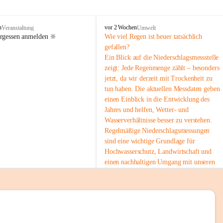
tion 
M
n
vor 2 Wochen
Veranstaltung
Umwelt
i
ergessen anmelden 🔆
Wie viel Regen ist heuer tatsächlich 
e
gefallen?
s
Ein Blick auf die Niederschlagsmessstelle 
stelle 
e
zeigt: Jede Regenmenge zählt – besonders 
n
gt und 
jetzt, da wir derzeit mit Trockenheit zu 
b
tun haben. Die aktuellen Messdaten geben 
a
c
einen Einblick in die Entwicklung des 
h
Jahres und helfen, Wetter- und 
Wasserverhältnisse besser zu verstehen.
sätzen 
Regelmäßige Niederschlagsmessungen 
r 
sind eine wichtige Grundlage für 
. Den 
Hochwasserschutz, Landwirtschaft und 
m Wohl 
einen nachhaltigen Umgang mit unseren 
Ressourcen. Gerade in trockenen Zeiten ist
es umso wichtiger, bewusst und 
verantwortungsvoll mit Wasser 
umzugehen.
emeinde“ 
 Die aktuellen Messwerte findest du hier:
rten und 