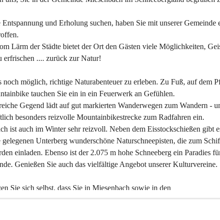
 Entspannung und Erholung suchen, haben Sie mit unserer Gemeinde e
offen.
om Lärm der Städte bietet der Ort den Gästen viele Möglichkeiten, Gei
 erfrischen .... zurück zur Natur!
es noch möglich, richtige Naturabenteuer zu erleben. Zu Fuß, auf dem P
tainbike tauchen Sie ein in ein Feuerwerk an Gefühlen.
reiche Gegend lädt auf gut markierten Wanderwegen zum Wandern - un
tlich besonders reizvolle Mountainbikestrecke zum Radfahren ein.
h ist auch im Winter sehr reizvoll. Neben dem Eisstockschießen gibt e
 gelegenen Unterberg wunderschöne Naturschneepisten, die zum Schif
den einladen. Ebenso ist der 2.075 m hohe Schneeberg ein Paradies fü
nde. Genießen Sie auch das vielfältige Angebot unserer Kulturvereine.
n Sie sich selbst, dass Sie in Miesenbach sowie in den 
gungsbetrieben, Gaststätten und urigen Berghütten herzlich aufgenom