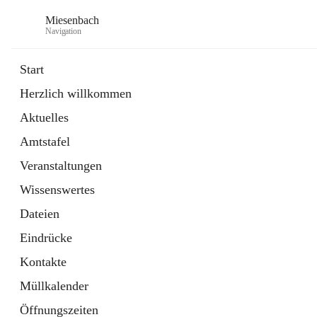
Miesenbach
Navigation
Start
Herzlich willkommen
öffnet
Abwasserverband oberes Piestingtal
Aktuelles
in
Externe Webseite
neuem
Amtstafel
Tab
öffnet
Region Schneebergland
in
Externe Webseite
Veranstaltungen
neuem
Tab
Wissenswertes
Dateien
Eindrücke
Kontakte
Müllkalender
Öffnungszeiten