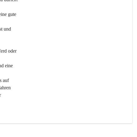
ine gute 
st und 
ferd oder 
d eine 
s auf 
ahren 
r 
men 