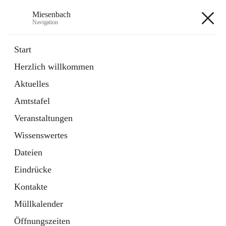
Miesenbach
Navigation
Miesenbach
Start
Herzlich willkommen
öffnet
Abwasserverband oberes Piestingtal
Aktuelles
in
Externe Webseite
neuem
Amtstafel
Tab
öffnet
Region Schneebergland
in
Externe Webseite
Veranstaltungen
neuem
Tab
Wissenswertes
+2
Dateien
Eindrücke
Kontakte
Müllkalender
Hauptadresse
Öffnungszeiten