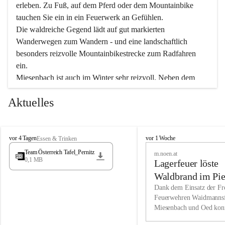
erleben. Zu Fuß, auf dem Pferd oder dem Mountainbike 
tauchen Sie ein in ein Feuerwerk an Gefühlen.
Die waldreiche Gegend lädt auf gut markierten 
Wanderwegen zum Wandern - und eine landschaftlich 
besonders reizvolle Mountainbikestrecke zum Radfahren 
ein.
Miesenbach ist auch im Winter sehr reizvoll. Neben dem 
Eisstockschießen gibt es auf dem nahe gelegenen Unterberg 
Aktuelles
wunderschöne Naturschneepisten, die zum Schifahren oder 
Boarden einladen. Ebenso ist der 2.075 m hohe Schneeberg 
ein Paradies für Sportfreunde. Genießen Sie auch das 
M
vielfältige Angebot unserer Kulturvereine.
M
vor 4 Tagen
vor 1 Woche
Essen & Trinken
i
i
Team Österreich Tafel_Pernitz
m.noen.at
e
e
0,1 MB
Überzeugen Sie sich selbst, dass Sie in Miesenbach sowie 
Lagerfeuer löste
s
s
e
in den Beherbergungsbetrieben, Gaststätten und urigen 
e
Waldbrand im Pie
n
n
Berghütten herzlich aufgenommen werden.
aus
Dank dem Einsatz der Fre
b
b
Feuerwehren Waidmannsf
a
a
Miesenbach und Oed kon
c
Wir kennen Miesenbach als lebens- und liebenswerten Ort. 
c
bei der Gauermannhütte s
h
h
Tradition und Innovation werden ebenso groß geschrieben 