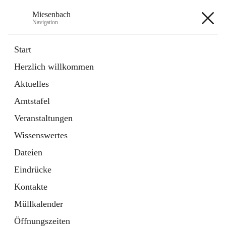
Miesenbach
Navigation
Miesenbach
Start
Herzlich willkommen
öffnet
Abwasserverband oberes Piestingtal
Aktuelles
in
Externe Webseite
neuem
Amtstafel
Tab
öffnet
Region Schneebergland
in
Externe Webseite
Veranstaltungen
neuem
Tab
Wissenswertes
+2
Dateien
Eindrücke
Kontakte
Müllkalender
Hauptadresse
Öffnungszeiten