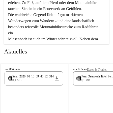
erleben. Zu Fuß, auf dem Pferd oder dem Mountainbike 
tauchen Sie ein in ein Feuerwerk an Gefühlen.
Die waldreiche Gegend lädt auf gut markierten 
Wanderwegen zum Wandern - und eine landschaftlich 
besonders reizvolle Mountainbikestrecke zum Radfahren 
ein.
Miesenbach ist auch im Winter sehr reizvoll. Neben dem 
Eisstockschießen gibt es auf dem nahe gelegenen Unterberg 
Aktuelles
wunderschöne Naturschneepisten, die zum Schifahren oder 
Boarden einladen. Ebenso ist der 2.075 m hohe Schneeberg 
ein Paradies für Sportfreunde. Genießen Sie auch das 
M
vielfältige Angebot unserer Kulturvereine.
M
vor 8 Stunden
vor 6 Tagen
Essen & Trinken
i
i
Scan_2026_08_10_09_45_32_314
Team Österreich Tafel_Pern
e
e
0,1 MB
0,1 MB
Überzeugen Sie sich selbst, dass Sie in Miesenbach sowie 
s
s
e
in den Beherbergungsbetrieben, Gaststätten und urigen 
e
n
n
Berghütten herzlich aufgenommen werden.
b
b
a
a
c
Wir kennen Miesenbach als lebens- und liebenswerten Ort. 
c
h
h
Tradition und Innovation werden ebenso groß geschrieben 