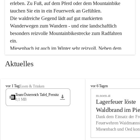
erleben. Zu Fuß, auf dem Pferd oder dem Mountainbike 
tauchen Sie ein in ein Feuerwerk an Gefühlen.
Die waldreiche Gegend lädt auf gut markierten 
Wanderwegen zum Wandern - und eine landschaftlich 
besonders reizvolle Mountainbikestrecke zum Radfahren 
ein.
Miesenbach ist auch im Winter sehr reizvoll. Neben dem 
Eisstockschießen gibt es auf dem nahe gelegenen Unterberg 
Aktuelles
wunderschöne Naturschneepisten, die zum Schifahren oder 
Boarden einladen. Ebenso ist der 2.075 m hohe Schneeberg 
ein Paradies für Sportfreunde. Genießen Sie auch das 
M
vielfältige Angebot unserer Kulturvereine.
M
vor 1 Tag
vor 6 Tagen
Essen & Trinken
i
i
Team Österreich Tafel_Pernitz
m.noen.at
e
e
0,1 MB
Überzeugen Sie sich selbst, dass Sie in Miesenbach sowie 
Lagerfeuer löste
s
s
e
in den Beherbergungsbetrieben, Gaststätten und urigen 
e
Waldbrand im Pie
n
n
Berghütten herzlich aufgenommen werden.
aus
Dank dem Einsatz der Fre
b
b
Feuerwehren Waidmannsf
a
a
Miesenbach und Oed kon
c
Wir kennen Miesenbach als lebens- und liebenswerten Ort. 
c
bei der Gauermannhütte s
h
h
Tradition und Innovation werden ebenso groß geschrieben 