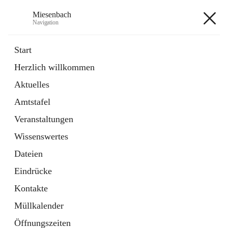
Miesenbach
Navigation
Miesenbach
Start
Herzlich willkommen
öffnet
Abwasserverband oberes Piestingtal
Aktuelles
in
Externe Webseite
neuem
Amtstafel
Tab
öffnet
Region Schneebergland
in
Externe Webseite
Veranstaltungen
neuem
Tab
Wissenswertes
+2
Dateien
Eindrücke
Kontakte
Müllkalender
Hauptadresse
Öffnungszeiten