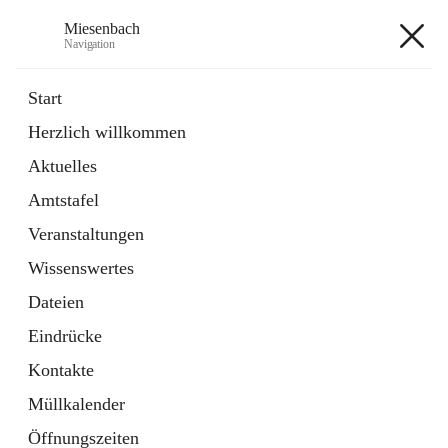
Miesenbach
Navigation
Miesenbach
Start
Herzlich willkommen
öffnet
Abwasserverband oberes Piestingtal
Aktuelles
in
Externe Webseite
neuem
Amtstafel
Tab
öffnet
Region Schneebergland
in
Externe Webseite
Veranstaltungen
neuem
Tab
Wissenswertes
+2
Dateien
Eindrücke
Kontakte
Müllkalender
Hauptadresse
Öffnungszeiten