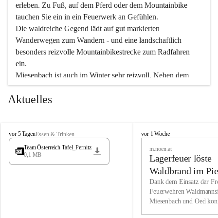
erleben. Zu Fuß, auf dem Pferd oder dem Mountainbike 
tauchen Sie ein in ein Feuerwerk an Gefühlen.
Die waldreiche Gegend lädt auf gut markierten 
Wanderwegen zum Wandern - und eine landschaftlich 
besonders reizvolle Mountainbikestrecke zum Radfahren 
ein.
Miesenbach ist auch im Winter sehr reizvoll. Neben dem 
Eisstockschießen gibt es auf dem nahe gelegenen Unterberg 
Aktuelles
wunderschöne Naturschneepisten, die zum Schifahren oder 
Boarden einladen. Ebenso ist der 2.075 m hohe Schneeberg 
ein Paradies für Sportfreunde. Genießen Sie auch das 
M
vielfältige Angebot unserer Kulturvereine.
M
vor 5 Tagen
vor 1 Woche
Essen & Trinken
i
i
Team Österreich Tafel_Pernitz
m.noen.at
e
e
0,1 MB
Überzeugen Sie sich selbst, dass Sie in Miesenbach sowie 
Lagerfeuer löste
s
s
e
in den Beherbergungsbetrieben, Gaststätten und urigen 
e
Waldbrand im Pie
n
n
Berghütten herzlich aufgenommen werden.
aus
Dank dem Einsatz der Fre
b
b
Feuerwehren Waidmannsf
a
a
Miesenbach und Oed kon
c
Wir kennen Miesenbach als lebens- und liebenswerten Ort. 
c
bei der Gauermannhütte s
h
h
Tradition und Innovation werden ebenso groß geschrieben 