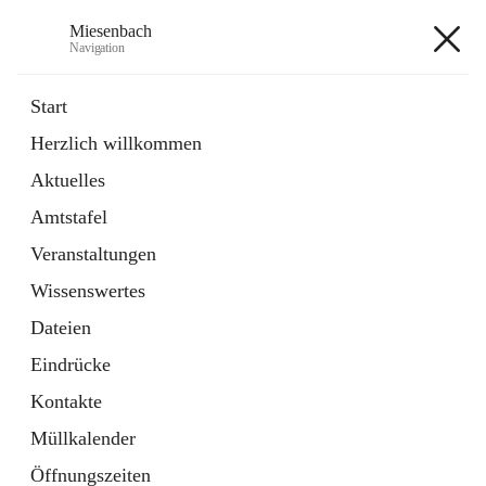
Miesenbach
Navigation
Miesenbach
Start
Herzlich willkommen
öffnet
Abwasserverband oberes Piestingtal
Aktuelles
in
Externe Webseite
neuem
Amtstafel
Tab
öffnet
Region Schneebergland
in
Externe Webseite
Veranstaltungen
neuem
Tab
Wissenswertes
+2
Dateien
Eindrücke
Kontakte
Müllkalender
Hauptadresse
Öffnungszeiten