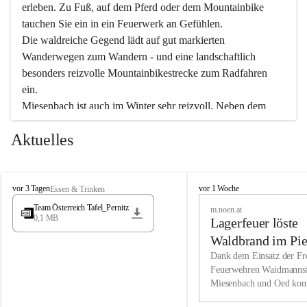
erleben. Zu Fuß, auf dem Pferd oder dem Mountainbike 
tauchen Sie ein in ein Feuerwerk an Gefühlen.
Die waldreiche Gegend lädt auf gut markierten 
Wanderwegen zum Wandern - und eine landschaftlich 
besonders reizvolle Mountainbikestrecke zum Radfahren 
ein.
Miesenbach ist auch im Winter sehr reizvoll. Neben dem 
Eisstockschießen gibt es auf dem nahe gelegenen Unterberg 
Aktuelles
wunderschöne Naturschneepisten, die zum Schifahren oder 
Boarden einladen. Ebenso ist der 2.075 m hohe Schneeberg 
ein Paradies für Sportfreunde. Genießen Sie auch das 
M
vielfältige Angebot unserer Kulturvereine.
M
vor 3 Tagen
vor 1 Woche
Essen & Trinken
i
i
Team Österreich Tafel_Pernitz
m.noen.at
e
e
0,1 MB
Überzeugen Sie sich selbst, dass Sie in Miesenbach sowie 
Lagerfeuer löste
s
s
e
in den Beherbergungsbetrieben, Gaststätten und urigen 
e
Waldbrand im Pie
n
n
Berghütten herzlich aufgenommen werden.
aus
Dank dem Einsatz der Fre
b
b
Feuerwehren Waidmannsf
a
a
Miesenbach und Oed kon
c
Wir kennen Miesenbach als lebens- und liebenswerten Ort. 
c
bei der Gauermannhütte s
h
h
Tradition und Innovation werden ebenso groß geschrieben 