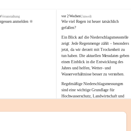
tion 
M
n
vor 2 Wochen
Veranstaltung
Umwelt
i
ergessen anmelden 🔆
Wie viel Regen ist heuer tatsächlich 
e
gefallen?
s
stelle 
e
Ein Blick auf die Niederschlagsmessstelle 
n
zeigt: Jede Regenmenge zählt – besonders 
gt und 
b
jetzt, da wir derzeit mit Trockenheit zu 
a
tun haben. Die aktuellen Messdaten geben 
c
einen Einblick in die Entwicklung des 
h
Jahres und helfen, Wetter- und 
sätzen 
Wasserverhältnisse besser zu verstehen.
r 
Regelmäßige Niederschlagsmessungen 
. Den 
sind eine wichtige Grundlage für 
m Wohl 
Hochwasserschutz, Landwirtschaft und 
einen nachhaltigen Umgang mit unseren 
Ressourcen. Gerade in trockenen Zeiten ist
es umso wichtiger, bewusst und 
verantwortungsvoll mit Wasser 
emeinde“ 
umzugehen.
rten und 