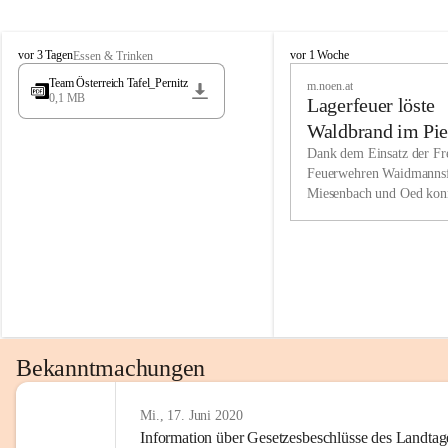
Wir kenne
M
M
werden eb
vor 3 Tagen
vor 1 Woche
Essen & Trinken
i
i
Entwickl
Team Österreich Tafel_Pernitz
m.noen.at
e
e
0,1 MB
Lagerfeuer löste
s
s
e
e
Unsere Ve
Waldbrand im Pie
n
n
bzw. Info
aus
Dank dem Einsatz der Fre
b
b
Feuerwehren Waidmannsf
wir fühl
a
a
Miesenbach und Oed kon
c
c
Lösungsor
bei der Gauermannhütte s
h
h
gelöscht werden.
Unsere M
der Wirts
kurzfrist
gesetzlic
unserer G
Bekanntmachungen
beizubeha
Nach 201
Mi., 17. Juni 2020
Information über Gesetzesbeschlüsse des Landtag
verliehen