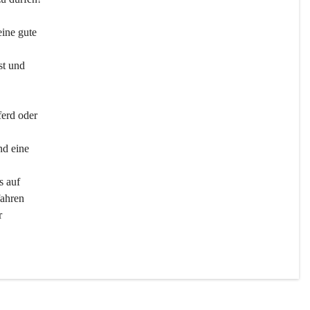
ine gute 
st und 
ferd oder 
d eine 
s auf 
ahren 
r 
men 