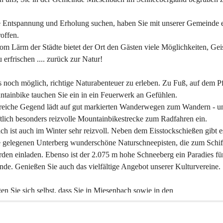
 Entspannung und Erholung suchen, haben Sie mit unserer Gemeinde e
offen.
om Lärm der Städte bietet der Ort den Gästen viele Möglichkeiten, Gei
 erfrischen .... zurück zur Natur!
es noch möglich, richtige Naturabenteuer zu erleben. Zu Fuß, auf dem P
tainbike tauchen Sie ein in ein Feuerwerk an Gefühlen.
reiche Gegend lädt auf gut markierten Wanderwegen zum Wandern - un
tlich besonders reizvolle Mountainbikestrecke zum Radfahren ein.
h ist auch im Winter sehr reizvoll. Neben dem Eisstockschießen gibt e
 gelegenen Unterberg wunderschöne Naturschneepisten, die zum Schif
den einladen. Ebenso ist der 2.075 m hohe Schneeberg ein Paradies fü
nde. Genießen Sie auch das vielfältige Angebot unserer Kulturvereine.
n Sie sich selbst, dass Sie in Miesenbach sowie in den 
gungsbetrieben, Gaststätten und urigen Berghütten herzlich aufgenom