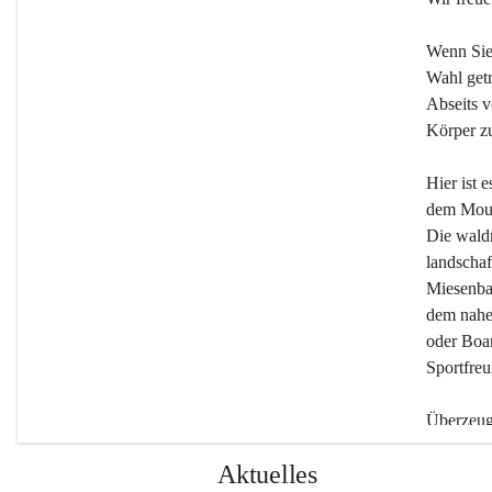
Wenn Sie
Wahl getr
Abseits v
Körper zu
Hier ist 
dem Moun
Die wald
landschaf
Miesenbac
dem nahe
oder Boar
Sportfreu
Überzeuge
Beherber
Aktuelles
werden.