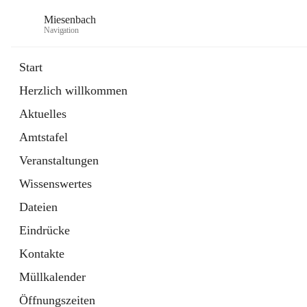
Miesenbach
Navigation
Start
Herzlich willkommen
öffnet
Abwasserverband oberes Piestingtal
Aktuelles
in
Externe Webseite
neuem
Amtstafel
Tab
öffnet
Region Schneebergland
in
Externe Webseite
Veranstaltungen
neuem
Tab
Wissenswertes
Dateien
Eindrücke
Kontakte
Müllkalender
Öffnungszeiten