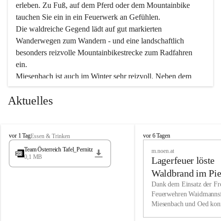
erleben. Zu Fuß, auf dem Pferd oder dem Mountainbike 
tauchen Sie ein in ein Feuerwerk an Gefühlen.
Die waldreiche Gegend lädt auf gut markierten 
Wanderwegen zum Wandern - und eine landschaftlich 
besonders reizvolle Mountainbikestrecke zum Radfahren 
ein.
Miesenbach ist auch im Winter sehr reizvoll. Neben dem 
Eisstockschießen gibt es auf dem nahe gelegenen Unterberg 
Aktuelles
wunderschöne Naturschneepisten, die zum Schifahren oder 
Boarden einladen. Ebenso ist der 2.075 m hohe Schneeberg 
ein Paradies für Sportfreunde. Genießen Sie auch das 
M
vielfältige Angebot unserer Kulturvereine.
M
vor 1 Tag
vor 6 Tagen
Essen & Trinken
i
i
Team Österreich Tafel_Pernitz
m.noen.at
e
e
0,1 MB
Überzeugen Sie sich selbst, dass Sie in Miesenbach sowie 
Lagerfeuer löste
s
s
e
in den Beherbergungsbetrieben, Gaststätten und urigen 
e
Waldbrand im Pie
n
n
Berghütten herzlich aufgenommen werden.
aus
Dank dem Einsatz der Fre
b
b
Feuerwehren Waidmannsf
a
a
Miesenbach und Oed kon
c
Wir kennen Miesenbach als lebens- und liebenswerten Ort. 
c
bei der Gauermannhütte s
h
h
Tradition und Innovation werden ebenso groß geschrieben 