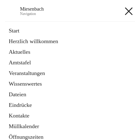
Miesenbach
Navigation
Miesenbach
Start
Herzlich willkommen
öffnet
Abwasserverband oberes Piestingtal
Aktuelles
in
Externe Webseite
neuem
Amtstafel
Tab
öffnet
Region Schneebergland
in
Externe Webseite
Veranstaltungen
neuem
Tab
Wissenswertes
+2
Dateien
Eindrücke
Kontakte
Müllkalender
Hauptadresse
Öffnungszeiten