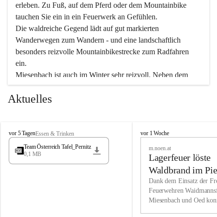
erleben. Zu Fuß, auf dem Pferd oder dem Mountainbike 
tauchen Sie ein in ein Feuerwerk an Gefühlen.
Die waldreiche Gegend lädt auf gut markierten 
Wanderwegen zum Wandern - und eine landschaftlich 
besonders reizvolle Mountainbikestrecke zum Radfahren 
ein.
Miesenbach ist auch im Winter sehr reizvoll. Neben dem 
Eisstockschießen gibt es auf dem nahe gelegenen Unterberg 
Aktuelles
wunderschöne Naturschneepisten, die zum Schifahren oder 
Boarden einladen. Ebenso ist der 2.075 m hohe Schneeberg 
ein Paradies für Sportfreunde. Genießen Sie auch das 
M
vielfältige Angebot unserer Kulturvereine.
M
vor 5 Tagen
vor 1 Woche
Essen & Trinken
i
i
Team Österreich Tafel_Pernitz
m.noen.at
e
e
0,1 MB
Überzeugen Sie sich selbst, dass Sie in Miesenbach sowie 
Lagerfeuer löste
s
s
e
in den Beherbergungsbetrieben, Gaststätten und urigen 
e
Waldbrand im Pie
n
n
Berghütten herzlich aufgenommen werden.
aus
Dank dem Einsatz der Fre
b
b
Feuerwehren Waidmannsf
a
a
Miesenbach und Oed kon
c
Wir kennen Miesenbach als lebens- und liebenswerten Ort. 
c
bei der Gauermannhütte s
h
h
Tradition und Innovation werden ebenso groß geschrieben 