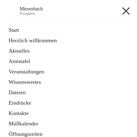
Miesenbach
Navigation
Miesenbach
Start
Herzlich willkommen
öffnet
Abwasserverband oberes Piestingtal
Aktuelles
in
Externe Webseite
neuem
Amtstafel
Tab
öffnet
Region Schneebergland
in
Externe Webseite
Veranstaltungen
neuem
Tab
Wissenswertes
+2
Dateien
Eindrücke
Kontakte
Müllkalender
Hauptadresse
Öffnungszeiten