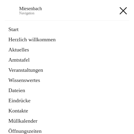
Miesenbach
Navigation
Miesenbach
Start
Herzlich willkommen
öffnet
Abwasserverband oberes Piestingtal
Aktuelles
in
Externe Webseite
neuem
Amtstafel
Tab
öffnet
Region Schneebergland
in
Externe Webseite
Veranstaltungen
neuem
Tab
Wissenswertes
+2
Dateien
Eindrücke
Kontakte
Müllkalender
Hauptadresse
Öffnungszeiten