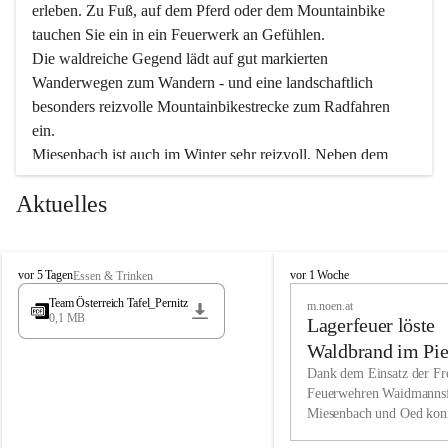
erleben. Zu Fuß, auf dem Pferd oder dem Mountainbike 
tauchen Sie ein in ein Feuerwerk an Gefühlen.
Die waldreiche Gegend lädt auf gut markierten 
Wanderwegen zum Wandern - und eine landschaftlich 
besonders reizvolle Mountainbikestrecke zum Radfahren 
ein.
Miesenbach ist auch im Winter sehr reizvoll. Neben dem 
Eisstockschießen gibt es auf dem nahe gelegenen Unterberg 
Aktuelles
wunderschöne Naturschneepisten, die zum Schifahren oder 
Boarden einladen. Ebenso ist der 2.075 m hohe Schneeberg 
ein Paradies für Sportfreunde. Genießen Sie auch das 
M
vielfältige Angebot unserer Kulturvereine.
M
vor 5 Tagen
vor 1 Woche
Essen & Trinken
i
i
Team Österreich Tafel_Pernitz
m.noen.at
e
e
0,1 MB
Überzeugen Sie sich selbst, dass Sie in Miesenbach sowie 
Lagerfeuer löste
s
s
e
in den Beherbergungsbetrieben, Gaststätten und urigen 
e
Waldbrand im Pie
n
n
Berghütten herzlich aufgenommen werden.
aus
Dank dem Einsatz der Fre
b
b
Feuerwehren Waidmannsf
a
a
Miesenbach und Oed kon
c
Wir kennen Miesenbach als lebens- und liebenswerten Ort. 
c
bei der Gauermannhütte s
h
h
Tradition und Innovation werden ebenso groß geschrieben 