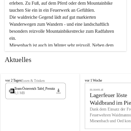
erleben. Zu Fuß, auf dem Pferd oder dem Mountainbike 
tauchen Sie ein in ein Feuerwerk an Gefühlen.
Die waldreiche Gegend lädt auf gut markierten 
Wanderwegen zum Wandern - und eine landschaftlich 
besonders reizvolle Mountainbikestrecke zum Radfahren 
ein.
Miesenbach ist auch im Winter sehr reizvoll. Neben dem 
Eisstockschießen gibt es auf dem nahe gelegenen Unterberg 
Aktuelles
wunderschöne Naturschneepisten, die zum Schifahren oder 
Boarden einladen. Ebenso ist der 2.075 m hohe Schneeberg 
ein Paradies für Sportfreunde. Genießen Sie auch das 
M
vielfältige Angebot unserer Kulturvereine.
M
vor 2 Tagen
vor 1 Woche
Essen & Trinken
i
i
Team Österreich Tafel_Pernitz
m.noen.at
e
e
0,1 MB
Überzeugen Sie sich selbst, dass Sie in Miesenbach sowie 
Lagerfeuer löste
s
s
e
in den Beherbergungsbetrieben, Gaststätten und urigen 
e
Waldbrand im Pie
n
n
Berghütten herzlich aufgenommen werden.
aus
Dank dem Einsatz der Fre
b
b
Feuerwehren Waidmannsf
a
a
Miesenbach und Oed kon
c
Wir kennen Miesenbach als lebens- und liebenswerten Ort. 
c
bei der Gauermannhütte s
h
h
Tradition und Innovation werden ebenso groß geschrieben 