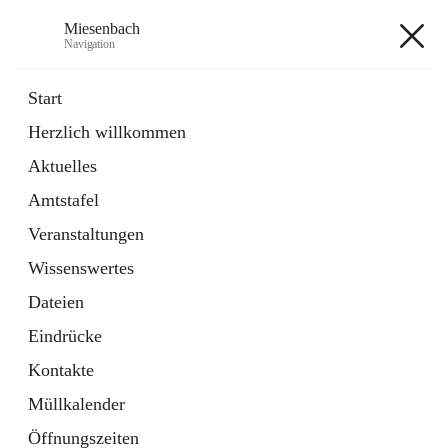
Miesenbach
Navigation
Miesenbach
Start
Herzlich willkommen
öffnet
Abwasserverband oberes Piestingtal
Aktuelles
in
Externe Webseite
neuem
Amtstafel
Tab
öffnet
Region Schneebergland
in
Externe Webseite
Veranstaltungen
neuem
Tab
Wissenswertes
+2
Dateien
Eindrücke
Kontakte
Müllkalender
Hauptadresse
Öffnungszeiten