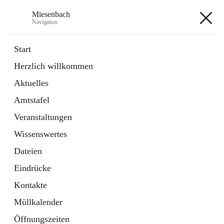
Miesenbach
Navigation
Miesenbach
Start
Herzlich willkommen
öffnet
Abwasserverband oberes Piestingtal
Aktuelles
in
Externe Webseite
neuem
Amtstafel
Tab
öffnet
Region Schneebergland
in
Externe Webseite
Veranstaltungen
neuem
Tab
Wissenswertes
+2
Dateien
Eindrücke
Kontakte
Müllkalender
Hauptadresse
Öffnungszeiten