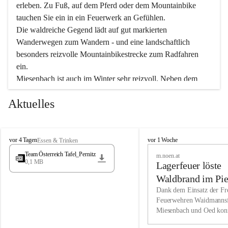
erleben. Zu Fuß, auf dem Pferd oder dem Mountainbike 
tauchen Sie ein in ein Feuerwerk an Gefühlen.
Die waldreiche Gegend lädt auf gut markierten 
Wanderwegen zum Wandern - und eine landschaftlich 
besonders reizvolle Mountainbikestrecke zum Radfahren 
ein.
Miesenbach ist auch im Winter sehr reizvoll. Neben dem 
Eisstockschießen gibt es auf dem nahe gelegenen Unterberg 
Aktuelles
wunderschöne Naturschneepisten, die zum Schifahren oder 
Boarden einladen. Ebenso ist der 2.075 m hohe Schneeberg 
ein Paradies für Sportfreunde. Genießen Sie auch das 
M
vielfältige Angebot unserer Kulturvereine.
M
vor 4 Tagen
vor 1 Woche
Essen & Trinken
i
i
Team Österreich Tafel_Pernitz
m.noen.at
e
e
0,1 MB
Überzeugen Sie sich selbst, dass Sie in Miesenbach sowie 
Lagerfeuer löste
s
s
e
in den Beherbergungsbetrieben, Gaststätten und urigen 
e
Waldbrand im Pie
n
n
Berghütten herzlich aufgenommen werden.
aus
Dank dem Einsatz der Fre
b
b
Feuerwehren Waidmannsf
a
a
Miesenbach und Oed kon
c
Wir kennen Miesenbach als lebens- und liebenswerten Ort. 
c
bei der Gauermannhütte s
h
h
Tradition und Innovation werden ebenso groß geschrieben 