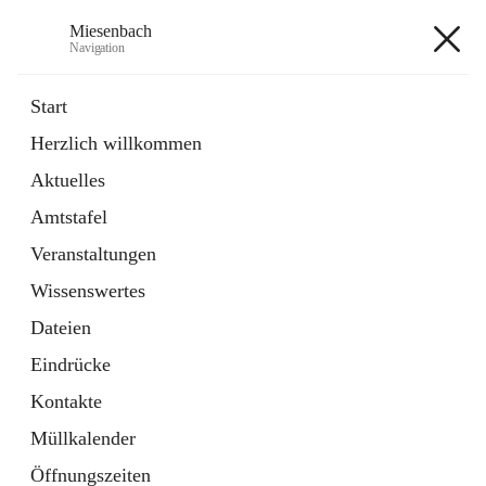
Miesenbach
Navigation
Miesenbach
Start
Herzlich willkommen
öffnet
Abwasserverband oberes Piestingtal
Aktuelles
in
Externe Webseite
neuem
Amtstafel
Tab
öffnet
Region Schneebergland
in
Externe Webseite
Veranstaltungen
neuem
Tab
Wissenswertes
+2
Dateien
Eindrücke
Kontakte
Müllkalender
Hauptadresse
Öffnungszeiten