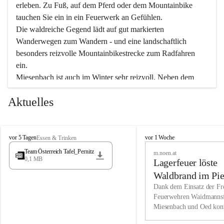
erleben. Zu Fuß, auf dem Pferd oder dem Mountainbike 
tauchen Sie ein in ein Feuerwerk an Gefühlen.
Die waldreiche Gegend lädt auf gut markierten 
Wanderwegen zum Wandern - und eine landschaftlich 
besonders reizvolle Mountainbikestrecke zum Radfahren 
ein.
Miesenbach ist auch im Winter sehr reizvoll. Neben dem 
Eisstockschießen gibt es auf dem nahe gelegenen Unterberg 
Aktuelles
wunderschöne Naturschneepisten, die zum Schifahren oder 
Boarden einladen. Ebenso ist der 2.075 m hohe Schneeberg 
ein Paradies für Sportfreunde. Genießen Sie auch das 
M
vielfältige Angebot unserer Kulturvereine.
M
vor 5 Tagen
vor 1 Woche
Essen & Trinken
i
i
Team Österreich Tafel_Pernitz
m.noen.at
e
e
0,1 MB
Überzeugen Sie sich selbst, dass Sie in Miesenbach sowie 
Lagerfeuer löste
s
s
e
in den Beherbergungsbetrieben, Gaststätten und urigen 
e
Waldbrand im Pie
n
n
Berghütten herzlich aufgenommen werden.
aus
Dank dem Einsatz der Fre
b
b
Feuerwehren Waidmannsf
a
a
Miesenbach und Oed kon
c
Wir kennen Miesenbach als lebens- und liebenswerten Ort. 
c
bei der Gauermannhütte s
h
h
Tradition und Innovation werden ebenso groß geschrieben 