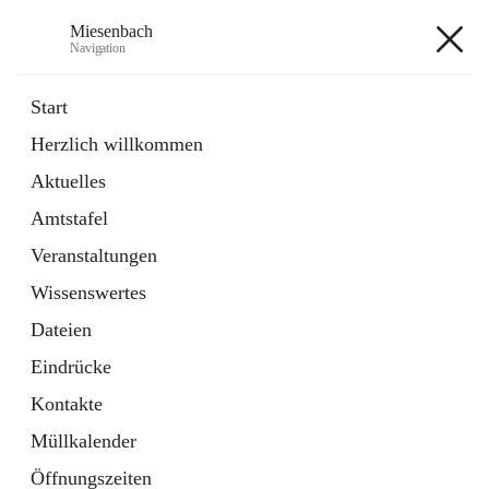
Miesenbach
Navigation
Miesenbach
Start
Herzlich willkommen
öffnet
Abwasserverband oberes Piestingtal
Aktuelles
in
Externe Webseite
neuem
Amtstafel
Tab
öffnet
Region Schneebergland
in
Externe Webseite
Veranstaltungen
neuem
Tab
Wissenswertes
+2
Dateien
Eindrücke
Kontakte
Müllkalender
Hauptadresse
Öffnungszeiten