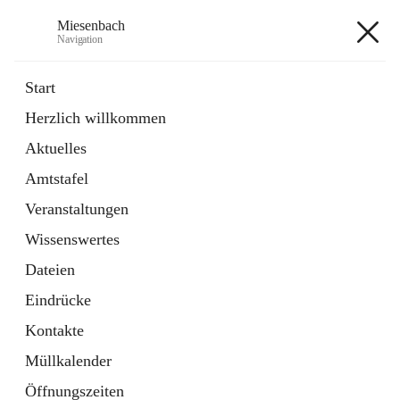
Miesenbach
Navigation
Miesenbach
Start
Herzlich willkommen
öffnet
Abwasserverband oberes Piestingtal
Aktuelles
in
Externe Webseite
neuem
Amtstafel
Tab
öffnet
Region Schneebergland
in
Externe Webseite
Veranstaltungen
neuem
Tab
Wissenswertes
+2
Dateien
Eindrücke
Kontakte
Müllkalender
Hauptadresse
Öffnungszeiten