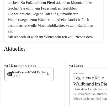
erleben. Zu Fuß, auf dem Pferd oder dem Mountainbike 
tauchen Sie ein in ein Feuerwerk an Gefühlen.
Die waldreiche Gegend lädt auf gut markierten 
Wanderwegen zum Wandern - und eine landschaftlich 
besonders reizvolle Mountainbikestrecke zum Radfahren 
ein.
Miesenbach ist auch im Winter sehr reizvoll. Neben dem 
Eisstockschießen gibt es auf dem nahe gelegenen Unterberg 
Aktuelles
wunderschöne Naturschneepisten, die zum Schifahren oder 
Boarden einladen. Ebenso ist der 2.075 m hohe Schneeberg 
ein Paradies für Sportfreunde. Genießen Sie auch das 
M
vielfältige Angebot unserer Kulturvereine.
M
vor 5 Tagen
vor 1 Woche
Essen & Trinken
i
i
Team Österreich Tafel_Pernitz
m.noen.at
e
e
0,1 MB
Überzeugen Sie sich selbst, dass Sie in Miesenbach sowie 
Lagerfeuer löste
s
s
e
in den Beherbergungsbetrieben, Gaststätten und urigen 
e
Waldbrand im Pie
n
n
Berghütten herzlich aufgenommen werden.
aus
Dank dem Einsatz der Fre
b
b
Feuerwehren Waidmannsf
a
a
Miesenbach und Oed kon
c
Wir kennen Miesenbach als lebens- und liebenswerten Ort. 
c
bei der Gauermannhütte s
h
h
Tradition und Innovation werden ebenso groß geschrieben 