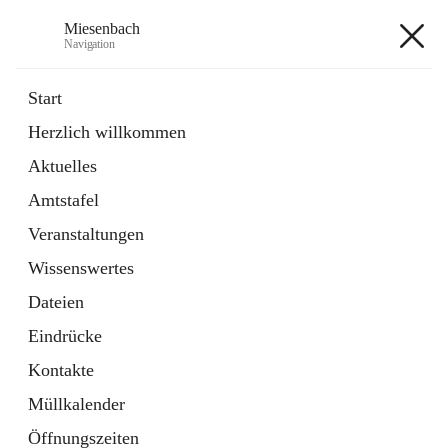
Miesenbach
Navigation
Miesenbach
Start
Herzlich willkommen
öffnet
Abwasserverband oberes Piestingtal
Aktuelles
in
Externe Webseite
neuem
Amtstafel
Tab
öffnet
Region Schneebergland
in
Externe Webseite
Veranstaltungen
neuem
Tab
Wissenswertes
+2
Dateien
Eindrücke
Kontakte
Müllkalender
Hauptadresse
Öffnungszeiten