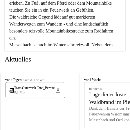
erleben. Zu Fuß, auf dem Pferd oder dem Mountainbike 
tauchen Sie ein in ein Feuerwerk an Gefühlen.
Die waldreiche Gegend lädt auf gut markierten 
Wanderwegen zum Wandern - und eine landschaftlich 
besonders reizvolle Mountainbikestrecke zum Radfahren 
ein.
Miesenbach ist auch im Winter sehr reizvoll. Neben dem 
Eisstockschießen gibt es auf dem nahe gelegenen Unterberg 
Aktuelles
wunderschöne Naturschneepisten, die zum Schifahren oder 
Boarden einladen. Ebenso ist der 2.075 m hohe Schneeberg 
ein Paradies für Sportfreunde. Genießen Sie auch das 
M
vielfältige Angebot unserer Kulturvereine.
M
vor 4 Tagen
vor 1 Woche
Essen & Trinken
i
i
Team Österreich Tafel_Pernitz
m.noen.at
e
e
0,1 MB
Überzeugen Sie sich selbst, dass Sie in Miesenbach sowie 
Lagerfeuer löste
s
s
e
in den Beherbergungsbetrieben, Gaststätten und urigen 
e
Waldbrand im Pie
n
n
Berghütten herzlich aufgenommen werden.
aus
Dank dem Einsatz der Fre
b
b
Feuerwehren Waidmannsf
a
a
Miesenbach und Oed kon
c
Wir kennen Miesenbach als lebens- und liebenswerten Ort. 
c
bei der Gauermannhütte s
h
h
Tradition und Innovation werden ebenso groß geschrieben 