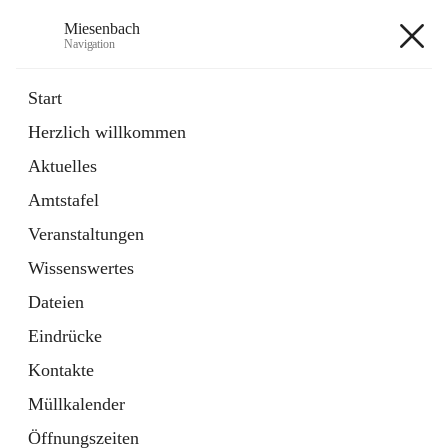
Miesenbach
Navigation
Miesenbach
Start
Herzlich willkommen
öffnet
Abwasserverband oberes Piestingtal
Aktuelles
in
Externe Webseite
neuem
Amtstafel
Tab
öffnet
Region Schneebergland
in
Externe Webseite
Veranstaltungen
neuem
Tab
Wissenswertes
+2
Dateien
Eindrücke
Kontakte
Müllkalender
Hauptadresse
Öffnungszeiten