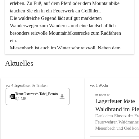
erleben. Zu Fuß, auf dem Pferd oder dem Mountainbike 
tauchen Sie ein in ein Feuerwerk an Gefühlen.
Die waldreiche Gegend lädt auf gut markierten 
Wanderwegen zum Wandern - und eine landschaftlich 
besonders reizvolle Mountainbikestrecke zum Radfahren 
ein.
Miesenbach ist auch im Winter sehr reizvoll. Neben dem 
Eisstockschießen gibt es auf dem nahe gelegenen Unterberg 
Aktuelles
wunderschöne Naturschneepisten, die zum Schifahren oder 
Boarden einladen. Ebenso ist der 2.075 m hohe Schneeberg 
ein Paradies für Sportfreunde. Genießen Sie auch das 
M
vielfältige Angebot unserer Kulturvereine.
M
vor 4 Tagen
vor 1 Woche
Essen & Trinken
i
i
Team Österreich Tafel_Pernitz
m.noen.at
e
e
0,1 MB
Überzeugen Sie sich selbst, dass Sie in Miesenbach sowie 
Lagerfeuer löste
s
s
e
in den Beherbergungsbetrieben, Gaststätten und urigen 
e
Waldbrand im Pie
n
n
Berghütten herzlich aufgenommen werden.
aus
Dank dem Einsatz der Fre
b
b
Feuerwehren Waidmannsf
a
a
Miesenbach und Oed kon
c
Wir kennen Miesenbach als lebens- und liebenswerten Ort. 
c
bei der Gauermannhütte s
h
h
Tradition und Innovation werden ebenso groß geschrieben 