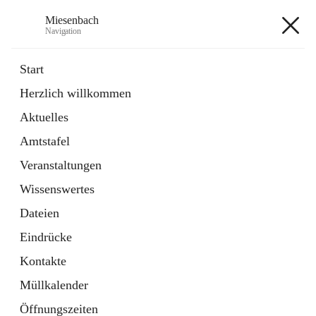
Miesenbach
Navigation
Miesenbach
Start
Herzlich willkommen
öffnet
Abwasserverband oberes Piestingtal
Aktuelles
in
Externe Webseite
neuem
Amtstafel
Tab
öffnet
Region Schneebergland
in
Externe Webseite
Veranstaltungen
neuem
Tab
Wissenswertes
+2
Dateien
Eindrücke
Kontakte
Müllkalender
Hauptadresse
Öffnungszeiten