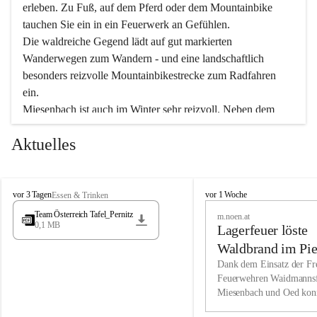
erleben. Zu Fuß, auf dem Pferd oder dem Mountainbike 
tauchen Sie ein in ein Feuerwerk an Gefühlen.
Die waldreiche Gegend lädt auf gut markierten 
Wanderwegen zum Wandern - und eine landschaftlich 
besonders reizvolle Mountainbikestrecke zum Radfahren 
ein.
Miesenbach ist auch im Winter sehr reizvoll. Neben dem 
Eisstockschießen gibt es auf dem nahe gelegenen Unterberg 
Aktuelles
wunderschöne Naturschneepisten, die zum Schifahren oder 
Boarden einladen. Ebenso ist der 2.075 m hohe Schneeberg 
ein Paradies für Sportfreunde. Genießen Sie auch das 
M
vielfältige Angebot unserer Kulturvereine.
M
vor 3 Tagen
vor 1 Woche
Essen & Trinken
i
i
Team Österreich Tafel_Pernitz
m.noen.at
e
e
0,1 MB
Überzeugen Sie sich selbst, dass Sie in Miesenbach sowie 
Lagerfeuer löste
s
s
e
in den Beherbergungsbetrieben, Gaststätten und urigen 
e
Waldbrand im Pie
n
n
Berghütten herzlich aufgenommen werden.
aus
Dank dem Einsatz der Fre
b
b
Feuerwehren Waidmannsf
a
a
Miesenbach und Oed kon
c
Wir kennen Miesenbach als lebens- und liebenswerten Ort. 
c
bei der Gauermannhütte s
h
h
Tradition und Innovation werden ebenso groß geschrieben 