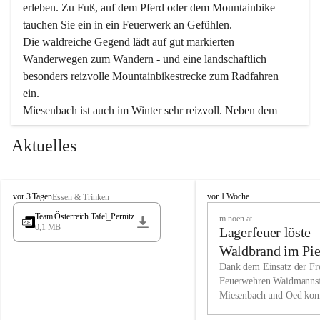
erleben. Zu Fuß, auf dem Pferd oder dem Mountainbike 
tauchen Sie ein in ein Feuerwerk an Gefühlen.
Die waldreiche Gegend lädt auf gut markierten 
Wanderwegen zum Wandern - und eine landschaftlich 
besonders reizvolle Mountainbikestrecke zum Radfahren 
ein.
Miesenbach ist auch im Winter sehr reizvoll. Neben dem 
Eisstockschießen gibt es auf dem nahe gelegenen Unterberg 
Aktuelles
wunderschöne Naturschneepisten, die zum Schifahren oder 
Boarden einladen. Ebenso ist der 2.075 m hohe Schneeberg 
ein Paradies für Sportfreunde. Genießen Sie auch das 
M
vielfältige Angebot unserer Kulturvereine.
M
vor 3 Tagen
vor 1 Woche
Essen & Trinken
i
i
Team Österreich Tafel_Pernitz
m.noen.at
e
e
0,1 MB
Überzeugen Sie sich selbst, dass Sie in Miesenbach sowie 
Lagerfeuer löste
s
s
e
in den Beherbergungsbetrieben, Gaststätten und urigen 
e
Waldbrand im Pie
n
n
Berghütten herzlich aufgenommen werden.
aus
Dank dem Einsatz der Fre
b
b
Feuerwehren Waidmannsf
a
a
Miesenbach und Oed kon
c
Wir kennen Miesenbach als lebens- und liebenswerten Ort. 
c
bei der Gauermannhütte s
h
h
Tradition und Innovation werden ebenso groß geschrieben 