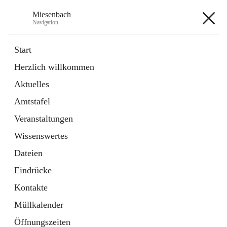
Miesenbach
Navigation
Miesenbach
Start
Herzlich willkommen
öffnet
Abwasserverband oberes Piestingtal
Aktuelles
in
Externe Webseite
neuem
Amtstafel
Tab
öffnet
Region Schneebergland
in
Externe Webseite
Veranstaltungen
neuem
Tab
Wissenswertes
+2
Dateien
Eindrücke
Kontakte
Müllkalender
Hauptadresse
Öffnungszeiten