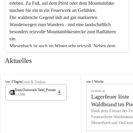
erleben. Zu Fuß, auf dem Pferd oder dem Mountainbike 
tauchen Sie ein in ein Feuerwerk an Gefühlen.
Die waldreiche Gegend lädt auf gut markierten 
Wanderwegen zum Wandern - und eine landschaftlich 
besonders reizvolle Mountainbikestrecke zum Radfahren 
ein.
Miesenbach ist auch im Winter sehr reizvoll. Neben dem 
Eisstockschießen gibt es auf dem nahe gelegenen Unterberg 
Aktuelles
wunderschöne Naturschneepisten, die zum Schifahren oder 
Boarden einladen. Ebenso ist der 2.075 m hohe Schneeberg 
ein Paradies für Sportfreunde. Genießen Sie auch das 
M
vielfältige Angebot unserer Kulturvereine.
M
vor 3 Tagen
vor 1 Woche
Essen & Trinken
i
i
Team Österreich Tafel_Pernitz
m.noen.at
e
e
0,1 MB
Überzeugen Sie sich selbst, dass Sie in Miesenbach sowie 
Lagerfeuer löste
s
s
e
in den Beherbergungsbetrieben, Gaststätten und urigen 
e
Waldbrand im Pie
n
n
Berghütten herzlich aufgenommen werden.
aus
Dank dem Einsatz der Fre
b
b
Feuerwehren Waidmannsf
a
a
Miesenbach und Oed kon
c
Wir kennen Miesenbach als lebens- und liebenswerten Ort. 
c
bei der Gauermannhütte s
h
h
Tradition und Innovation werden ebenso groß geschrieben 