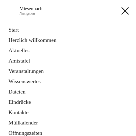
Miesenbach
Navigation
Miesenbach
Start
Herzlich willkommen
öffnet
Abwasserverband oberes Piestingtal
Aktuelles
in
Externe Webseite
neuem
Amtstafel
Tab
öffnet
Region Schneebergland
in
Externe Webseite
Veranstaltungen
neuem
Tab
Wissenswertes
+2
Dateien
Eindrücke
Kontakte
Müllkalender
Hauptadresse
Öffnungszeiten