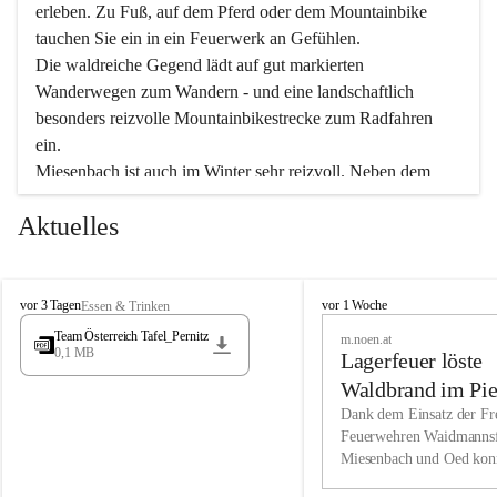
erleben. Zu Fuß, auf dem Pferd oder dem Mountainbike 
tauchen Sie ein in ein Feuerwerk an Gefühlen.
Die waldreiche Gegend lädt auf gut markierten 
Wanderwegen zum Wandern - und eine landschaftlich 
besonders reizvolle Mountainbikestrecke zum Radfahren 
ein.
Miesenbach ist auch im Winter sehr reizvoll. Neben dem 
Eisstockschießen gibt es auf dem nahe gelegenen Unterberg 
Aktuelles
wunderschöne Naturschneepisten, die zum Schifahren oder 
Boarden einladen. Ebenso ist der 2.075 m hohe Schneeberg 
ein Paradies für Sportfreunde. Genießen Sie auch das 
M
vielfältige Angebot unserer Kulturvereine.
M
vor 3 Tagen
vor 1 Woche
Essen & Trinken
i
i
Team Österreich Tafel_Pernitz
m.noen.at
e
e
0,1 MB
Überzeugen Sie sich selbst, dass Sie in Miesenbach sowie 
Lagerfeuer löste
s
s
e
in den Beherbergungsbetrieben, Gaststätten und urigen 
e
Waldbrand im Pie
n
n
Berghütten herzlich aufgenommen werden.
aus
Dank dem Einsatz der Fre
b
b
Feuerwehren Waidmannsf
a
a
Miesenbach und Oed kon
c
Wir kennen Miesenbach als lebens- und liebenswerten Ort. 
c
bei der Gauermannhütte s
h
h
Tradition und Innovation werden ebenso groß geschrieben 