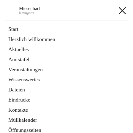
Miesenbach
Navigation
Miesenbach
Start
Herzlich willkommen
öffnet
Abwasserverband oberes Piestingtal
Aktuelles
in
Externe Webseite
neuem
Amtstafel
Tab
öffnet
Region Schneebergland
in
Externe Webseite
Veranstaltungen
neuem
Tab
Wissenswertes
+2
Dateien
Eindrücke
Kontakte
Müllkalender
Hauptadresse
Öffnungszeiten