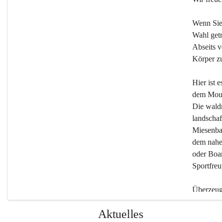
Wenn Sie
Wahl getr
Abseits v
Körper zu
Hier ist 
dem Moun
Die wald
landschaf
Miesenbac
dem nahe
oder Boar
Sportfreu
Überzeuge
Beherber
Aktuelles
werden.