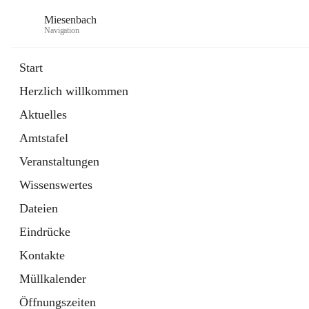
Miesenbach
Navigation
Start
Herzlich willkommen
öffnet
Abwasserverband oberes Piestingtal
Aktuelles
in
Externe Webseite
neuem
Amtstafel
Tab
öffnet
Region Schneebergland
in
Externe Webseite
Veranstaltungen
neuem
Tab
Wissenswertes
Dateien
Eindrücke
Kontakte
Müllkalender
Öffnungszeiten