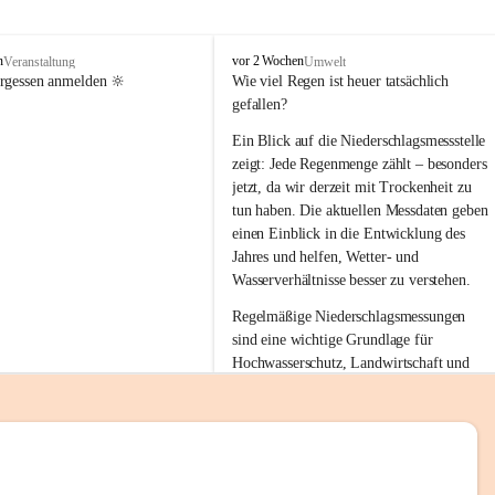
tion 
M
n
vor 2 Wochen
Veranstaltung
Umwelt
i
ergessen anmelden 🔆
Wie viel Regen ist heuer tatsächlich 
e
gefallen?
s
stelle 
e
Ein Blick auf die Niederschlagsmessstelle 
n
zeigt: Jede Regenmenge zählt – besonders 
gt und 
b
jetzt, da wir derzeit mit Trockenheit zu 
a
tun haben. Die aktuellen Messdaten geben 
c
einen Einblick in die Entwicklung des 
h
Jahres und helfen, Wetter- und 
sätzen 
Wasserverhältnisse besser zu verstehen.
r 
Regelmäßige Niederschlagsmessungen 
. Den 
sind eine wichtige Grundlage für 
m Wohl 
Hochwasserschutz, Landwirtschaft und 
einen nachhaltigen Umgang mit unseren 
Ressourcen. Gerade in trockenen Zeiten ist
es umso wichtiger, bewusst und 
verantwortungsvoll mit Wasser 
emeinde“ 
umzugehen.
rten und 