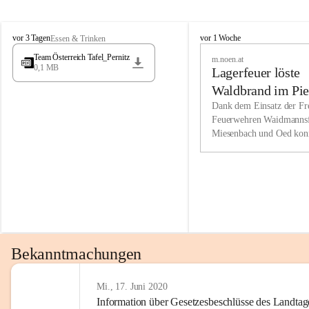
Wir kenne
M
M
werden eb
vor 3 Tagen
vor 1 Woche
Essen & Trinken
i
i
Entwickl
Team Österreich Tafel_Pernitz
m.noen.at
e
e
0,1 MB
Lagerfeuer löste
s
s
e
e
Unsere Ve
Waldbrand im Pie
n
n
bzw. Info
aus
Dank dem Einsatz der Fre
b
b
Feuerwehren Waidmannsf
wir fühl
a
a
Miesenbach und Oed kon
c
c
Lösungsor
bei der Gauermannhütte s
h
h
gelöscht werden.
Unsere M
der Wirts
kurzfrist
gesetzlic
unserer G
Bekanntmachungen
beizubeha
Nach 201
Mi., 17. Juni 2020
Information über Gesetzesbeschlüsse des Landtag
verliehen