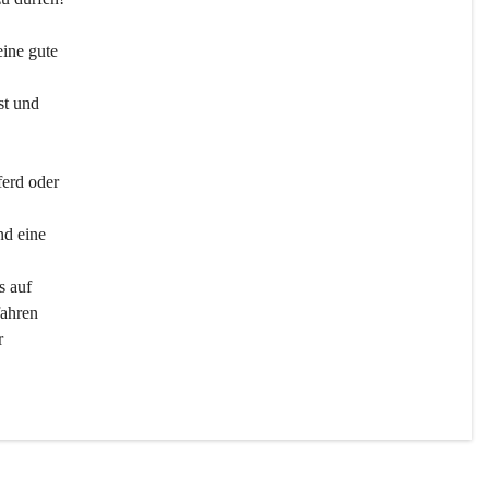
ine gute 
st und 
ferd oder 
d eine 
s auf 
ahren 
r 
men 