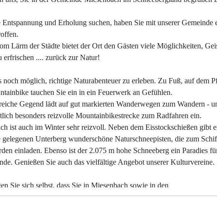
 Entspannung und Erholung suchen, haben Sie mit unserer Gemeinde e
offen.
om Lärm der Städte bietet der Ort den Gästen viele Möglichkeiten, Gei
 erfrischen .... zurück zur Natur!
es noch möglich, richtige Naturabenteuer zu erleben. Zu Fuß, auf dem P
tainbike tauchen Sie ein in ein Feuerwerk an Gefühlen.
reiche Gegend lädt auf gut markierten Wanderwegen zum Wandern - un
tlich besonders reizvolle Mountainbikestrecke zum Radfahren ein.
h ist auch im Winter sehr reizvoll. Neben dem Eisstockschießen gibt e
 gelegenen Unterberg wunderschöne Naturschneepisten, die zum Schif
den einladen. Ebenso ist der 2.075 m hohe Schneeberg ein Paradies fü
nde. Genießen Sie auch das vielfältige Angebot unserer Kulturvereine.
n Sie sich selbst, dass Sie in Miesenbach sowie in den 
gungsbetrieben, Gaststätten und urigen Berghütten herzlich aufgenom