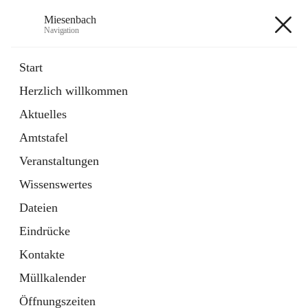
Miesenbach
Navigation
Miesenbach
Start
Herzlich willkommen
öffnet
Abwasserverband oberes Piestingtal
Aktuelles
in
Externe Webseite
neuem
Amtstafel
Tab
öffnet
Region Schneebergland
in
Externe Webseite
Veranstaltungen
neuem
Tab
Wissenswertes
+2
Dateien
Eindrücke
Kontakte
Müllkalender
Hauptadresse
Öffnungszeiten