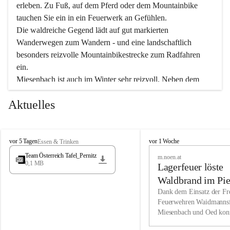
erleben. Zu Fuß, auf dem Pferd oder dem Mountainbike 
tauchen Sie ein in ein Feuerwerk an Gefühlen.
Die waldreiche Gegend lädt auf gut markierten 
Wanderwegen zum Wandern - und eine landschaftlich 
besonders reizvolle Mountainbikestrecke zum Radfahren 
ein.
Miesenbach ist auch im Winter sehr reizvoll. Neben dem 
Eisstockschießen gibt es auf dem nahe gelegenen Unterberg 
Aktuelles
wunderschöne Naturschneepisten, die zum Schifahren oder 
Boarden einladen. Ebenso ist der 2.075 m hohe Schneeberg 
ein Paradies für Sportfreunde. Genießen Sie auch das 
M
vielfältige Angebot unserer Kulturvereine.
M
vor 5 Tagen
vor 1 Woche
Essen & Trinken
i
i
Team Österreich Tafel_Pernitz
m.noen.at
e
e
0,1 MB
Überzeugen Sie sich selbst, dass Sie in Miesenbach sowie 
Lagerfeuer löste
s
s
e
in den Beherbergungsbetrieben, Gaststätten und urigen 
e
Waldbrand im Pie
n
n
Berghütten herzlich aufgenommen werden.
aus
Dank dem Einsatz der Fre
b
b
Feuerwehren Waidmannsf
a
a
Miesenbach und Oed kon
c
Wir kennen Miesenbach als lebens- und liebenswerten Ort. 
c
bei der Gauermannhütte s
h
h
Tradition und Innovation werden ebenso groß geschrieben 