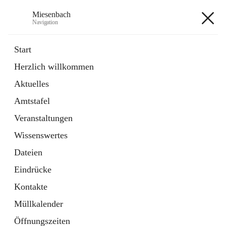
Miesenbach
Navigation
Miesenbach
Start
Herzlich willkommen
öffnet
Abwasserverband oberes Piestingtal
Aktuelles
in
Externe Webseite
neuem
Amtstafel
Tab
öffnet
Region Schneebergland
in
Externe Webseite
Veranstaltungen
neuem
Tab
Wissenswertes
+2
Dateien
Eindrücke
Kontakte
Müllkalender
Hauptadresse
Öffnungszeiten