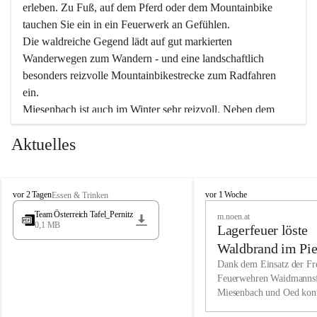
erleben. Zu Fuß, auf dem Pferd oder dem Mountainbike 
tauchen Sie ein in ein Feuerwerk an Gefühlen.
Die waldreiche Gegend lädt auf gut markierten 
Wanderwegen zum Wandern - und eine landschaftlich 
besonders reizvolle Mountainbikestrecke zum Radfahren 
ein.
Miesenbach ist auch im Winter sehr reizvoll. Neben dem 
Eisstockschießen gibt es auf dem nahe gelegenen Unterberg 
Aktuelles
wunderschöne Naturschneepisten, die zum Schifahren oder 
Boarden einladen. Ebenso ist der 2.075 m hohe Schneeberg 
ein Paradies für Sportfreunde. Genießen Sie auch das 
M
vielfältige Angebot unserer Kulturvereine.
M
vor 2 Tagen
vor 1 Woche
Essen & Trinken
i
i
Team Österreich Tafel_Pernitz
m.noen.at
e
e
0,1 MB
Überzeugen Sie sich selbst, dass Sie in Miesenbach sowie 
Lagerfeuer löste
s
s
e
in den Beherbergungsbetrieben, Gaststätten und urigen 
e
Waldbrand im Pie
n
n
Berghütten herzlich aufgenommen werden.
aus
Dank dem Einsatz der Fre
b
b
Feuerwehren Waidmannsf
a
a
Miesenbach und Oed kon
c
Wir kennen Miesenbach als lebens- und liebenswerten Ort. 
c
bei der Gauermannhütte s
h
h
Tradition und Innovation werden ebenso groß geschrieben 