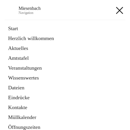
Miesenbach
Navigation
Miesenbach
Start
Herzlich willkommen
öffnet
Abwasserverband oberes Piestingtal
Aktuelles
in
Externe Webseite
neuem
Amtstafel
Tab
öffnet
Region Schneebergland
in
Externe Webseite
Veranstaltungen
neuem
Tab
Wissenswertes
+2
Dateien
Eindrücke
Kontakte
Müllkalender
Hauptadresse
Öffnungszeiten