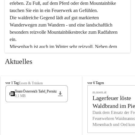
erleben. Zu Fuß, auf dem Pferd oder dem Mountainbike 
tauchen Sie ein in ein Feuerwerk an Gefühlen.
Die waldreiche Gegend lädt auf gut markierten 
Wanderwegen zum Wandern - und eine landschaftlich 
besonders reizvolle Mountainbikestrecke zum Radfahren 
ein.
Miesenbach ist auch im Winter sehr reizvoll. Neben dem 
Eisstockschießen gibt es auf dem nahe gelegenen Unterberg 
Aktuelles
wunderschöne Naturschneepisten, die zum Schifahren oder 
Boarden einladen. Ebenso ist der 2.075 m hohe Schneeberg 
ein Paradies für Sportfreunde. Genießen Sie auch das 
M
vielfältige Angebot unserer Kulturvereine.
M
vor 1 Tag
vor 6 Tagen
Essen & Trinken
i
i
Team Österreich Tafel_Pernitz
m.noen.at
e
e
0,1 MB
Überzeugen Sie sich selbst, dass Sie in Miesenbach sowie 
Lagerfeuer löste
s
s
e
in den Beherbergungsbetrieben, Gaststätten und urigen 
e
Waldbrand im Pie
n
n
Berghütten herzlich aufgenommen werden.
aus
Dank dem Einsatz der Fre
b
b
Feuerwehren Waidmannsf
a
a
Miesenbach und Oed kon
c
Wir kennen Miesenbach als lebens- und liebenswerten Ort. 
c
bei der Gauermannhütte s
h
h
Tradition und Innovation werden ebenso groß geschrieben 