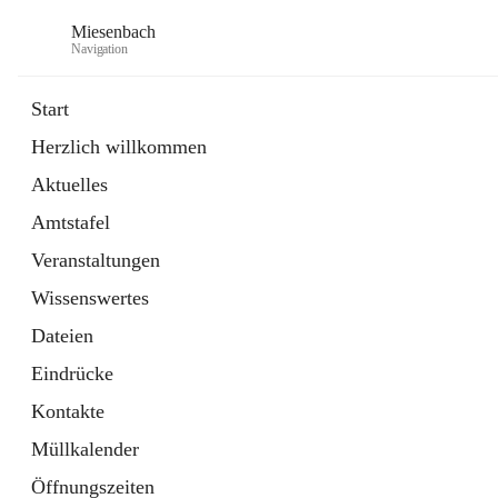
Miesenbach
Navigation
Start
Herzlich willkommen
öffnet
Abwasserverband oberes Piestingtal
Aktuelles
in
Externe Webseite
neuem
Amtstafel
Tab
öffnet
Region Schneebergland
in
Externe Webseite
Veranstaltungen
neuem
Tab
Wissenswertes
Dateien
Eindrücke
Kontakte
Müllkalender
Öffnungszeiten