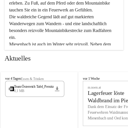
erleben. Zu Fuß, auf dem Pferd oder dem Mountainbike 
tauchen Sie ein in ein Feuerwerk an Gefühlen.
Die waldreiche Gegend lädt auf gut markierten 
Wanderwegen zum Wandern - und eine landschaftlich 
besonders reizvolle Mountainbikestrecke zum Radfahren 
ein.
Miesenbach ist auch im Winter sehr reizvoll. Neben dem 
Eisstockschießen gibt es auf dem nahe gelegenen Unterberg 
Aktuelles
wunderschöne Naturschneepisten, die zum Schifahren oder 
Boarden einladen. Ebenso ist der 2.075 m hohe Schneeberg 
ein Paradies für Sportfreunde. Genießen Sie auch das 
M
vielfältige Angebot unserer Kulturvereine.
M
vor 4 Tagen
vor 1 Woche
Essen & Trinken
i
i
Team Österreich Tafel_Pernitz
m.noen.at
e
e
0,1 MB
Überzeugen Sie sich selbst, dass Sie in Miesenbach sowie 
Lagerfeuer löste
s
s
e
in den Beherbergungsbetrieben, Gaststätten und urigen 
e
Waldbrand im Pie
n
n
Berghütten herzlich aufgenommen werden.
aus
Dank dem Einsatz der Fre
b
b
Feuerwehren Waidmannsf
a
a
Miesenbach und Oed kon
c
Wir kennen Miesenbach als lebens- und liebenswerten Ort. 
c
bei der Gauermannhütte s
h
h
Tradition und Innovation werden ebenso groß geschrieben 