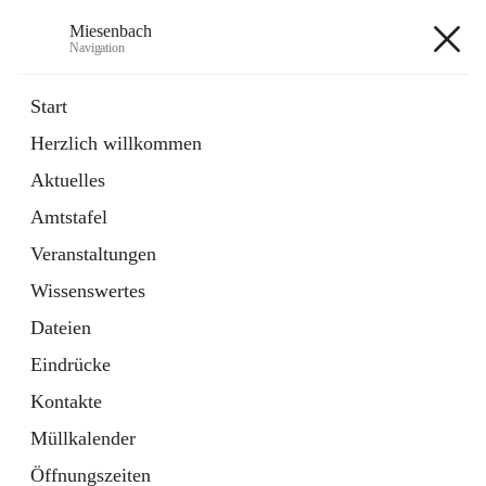
Miesenbach
Navigation
Miesenbach
Start
Herzlich willkommen
öffnet
Abwasserverband oberes Piestingtal
Aktuelles
in
Externe Webseite
neuem
Amtstafel
Tab
öffnet
Region Schneebergland
in
Externe Webseite
Veranstaltungen
neuem
Tab
Wissenswertes
+2
Dateien
Eindrücke
Kontakte
Müllkalender
Hauptadresse
Öffnungszeiten