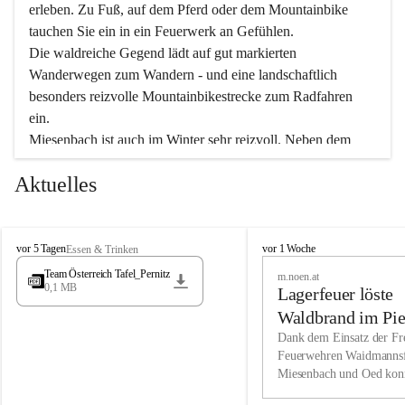
erleben. Zu Fuß, auf dem Pferd oder dem Mountainbike 
tauchen Sie ein in ein Feuerwerk an Gefühlen.
Die waldreiche Gegend lädt auf gut markierten 
Wanderwegen zum Wandern - und eine landschaftlich 
besonders reizvolle Mountainbikestrecke zum Radfahren 
ein.
Miesenbach ist auch im Winter sehr reizvoll. Neben dem 
Eisstockschießen gibt es auf dem nahe gelegenen Unterberg 
Aktuelles
wunderschöne Naturschneepisten, die zum Schifahren oder 
Boarden einladen. Ebenso ist der 2.075 m hohe Schneeberg 
ein Paradies für Sportfreunde. Genießen Sie auch das 
M
vielfältige Angebot unserer Kulturvereine.
M
vor 5 Tagen
vor 1 Woche
Essen & Trinken
i
i
Team Österreich Tafel_Pernitz
m.noen.at
e
e
0,1 MB
Überzeugen Sie sich selbst, dass Sie in Miesenbach sowie 
Lagerfeuer löste
s
s
e
in den Beherbergungsbetrieben, Gaststätten und urigen 
e
Waldbrand im Pie
n
n
Berghütten herzlich aufgenommen werden.
aus
Dank dem Einsatz der Fre
b
b
Feuerwehren Waidmannsf
a
a
Miesenbach und Oed kon
c
Wir kennen Miesenbach als lebens- und liebenswerten Ort. 
c
bei der Gauermannhütte s
h
h
Tradition und Innovation werden ebenso groß geschrieben 