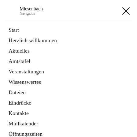
Miesenbach
Navigation
Miesenbach
Start
Herzlich willkommen
öffnet
Abwasserverband oberes Piestingtal
Aktuelles
in
Externe Webseite
neuem
Amtstafel
Tab
öffnet
Region Schneebergland
in
Externe Webseite
Veranstaltungen
neuem
Tab
Wissenswertes
+2
Dateien
Eindrücke
Kontakte
Müllkalender
Hauptadresse
Öffnungszeiten