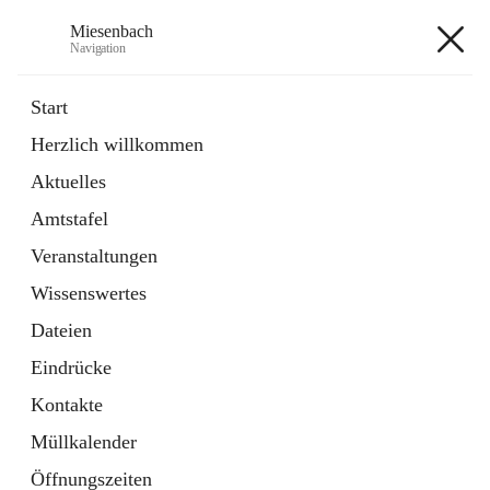
Miesenbach
Navigation
Miesenbach
Start
Herzlich willkommen
öffnet
Abwasserverband oberes Piestingtal
Aktuelles
in
Externe Webseite
neuem
Amtstafel
Tab
öffnet
Region Schneebergland
in
Externe Webseite
Veranstaltungen
neuem
Tab
Wissenswertes
+2
Dateien
Eindrücke
Kontakte
Müllkalender
Hauptadresse
Öffnungszeiten