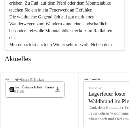
erleben. Zu Fuß, auf dem Pferd oder dem Mountainbike 
tauchen Sie ein in ein Feuerwerk an Gefühlen.
Die waldreiche Gegend lädt auf gut markierten 
Wanderwegen zum Wandern - und eine landschaftlich 
besonders reizvolle Mountainbikestrecke zum Radfahren 
ein.
Miesenbach ist auch im Winter sehr reizvoll. Neben dem 
Eisstockschießen gibt es auf dem nahe gelegenen Unterberg 
Aktuelles
wunderschöne Naturschneepisten, die zum Schifahren oder 
Boarden einladen. Ebenso ist der 2.075 m hohe Schneeberg 
ein Paradies für Sportfreunde. Genießen Sie auch das 
M
vielfältige Angebot unserer Kulturvereine.
M
vor 5 Tagen
vor 1 Woche
Essen & Trinken
i
i
Team Österreich Tafel_Pernitz
m.noen.at
e
e
0,1 MB
Überzeugen Sie sich selbst, dass Sie in Miesenbach sowie 
Lagerfeuer löste
s
s
e
in den Beherbergungsbetrieben, Gaststätten und urigen 
e
Waldbrand im Pie
n
n
Berghütten herzlich aufgenommen werden.
aus
Dank dem Einsatz der Fre
b
b
Feuerwehren Waidmannsf
a
a
Miesenbach und Oed kon
c
Wir kennen Miesenbach als lebens- und liebenswerten Ort. 
c
bei der Gauermannhütte s
h
h
Tradition und Innovation werden ebenso groß geschrieben 