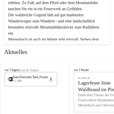
erleben. Zu Fuß, auf dem Pferd oder dem Mountainbike 
tauchen Sie ein in ein Feuerwerk an Gefühlen.
Die waldreiche Gegend lädt auf gut markierten 
Wanderwegen zum Wandern - und eine landschaftlich 
besonders reizvolle Mountainbikestrecke zum Radfahren 
ein.
Miesenbach ist auch im Winter sehr reizvoll. Neben dem 
Eisstockschießen gibt es auf dem nahe gelegenen Unterberg 
Aktuelles
wunderschöne Naturschneepisten, die zum Schifahren oder 
Boarden einladen. Ebenso ist der 2.075 m hohe Schneeberg 
ein Paradies für Sportfreunde. Genießen Sie auch das 
M
vielfältige Angebot unserer Kulturvereine.
M
vor 5 Tagen
vor 1 Woche
Essen & Trinken
i
i
Team Österreich Tafel_Pernitz
m.noen.at
e
e
0,1 MB
Überzeugen Sie sich selbst, dass Sie in Miesenbach sowie 
Lagerfeuer löste
s
s
e
in den Beherbergungsbetrieben, Gaststätten und urigen 
e
Waldbrand im Pie
n
n
Berghütten herzlich aufgenommen werden.
aus
Dank dem Einsatz der Fre
b
b
Feuerwehren Waidmannsf
a
a
Miesenbach und Oed kon
c
Wir kennen Miesenbach als lebens- und liebenswerten Ort. 
c
bei der Gauermannhütte s
h
h
Tradition und Innovation werden ebenso groß geschrieben 