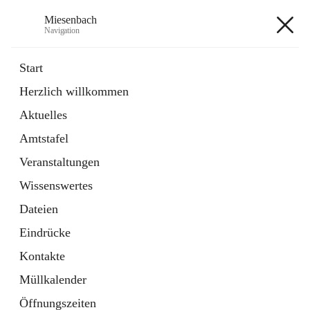
Miesenbach
Navigation
Miesenbach
Start
Herzlich willkommen
öffnet
Abwasserverband oberes Piestingtal
Aktuelles
in
Externe Webseite
neuem
Amtstafel
Tab
öffnet
Region Schneebergland
in
Externe Webseite
Veranstaltungen
neuem
Tab
Wissenswertes
+2
Dateien
Eindrücke
Kontakte
Müllkalender
Hauptadresse
Öffnungszeiten