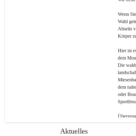
Wenn Sie
Wahl getr
Abseits v
Körper zu
Hier ist 
dem Moun
Die wald
landschaf
Miesenbac
dem nahe
oder Boar
Sportfreu
Überzeuge
Beherber
Aktuelles
werden.