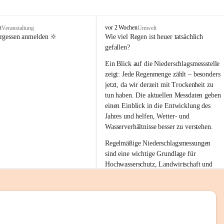
tion 
M
n
vor 2 Wochen
Veranstaltung
Umwelt
i
ergessen anmelden 🔆
Wie viel Regen ist heuer tatsächlich 
e
gefallen?
s
stelle 
e
Ein Blick auf die Niederschlagsmessstelle 
n
zeigt: Jede Regenmenge zählt – besonders 
gt und 
b
jetzt, da wir derzeit mit Trockenheit zu 
a
tun haben. Die aktuellen Messdaten geben 
c
einen Einblick in die Entwicklung des 
h
Jahres und helfen, Wetter- und 
sätzen 
Wasserverhältnisse besser zu verstehen.
r 
Regelmäßige Niederschlagsmessungen 
. Den 
sind eine wichtige Grundlage für 
m Wohl 
Hochwasserschutz, Landwirtschaft und 
einen nachhaltigen Umgang mit unseren 
Ressourcen. Gerade in trockenen Zeiten ist
es umso wichtiger, bewusst und 
verantwortungsvoll mit Wasser 
emeinde“ 
umzugehen.
rten und 