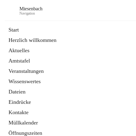
Miesenbach
Navigation
Start
Herzlich willkommen
öffnet
Abwasserverband oberes Piestingtal
Aktuelles
in
Externe Webseite
neuem
Amtstafel
Tab
öffnet
Region Schneebergland
in
Externe Webseite
Veranstaltungen
neuem
Tab
Wissenswertes
Dateien
Eindrücke
Kontakte
Müllkalender
Öffnungszeiten