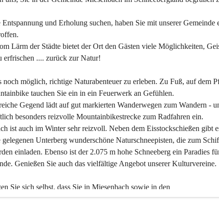
 Entspannung und Erholung suchen, haben Sie mit unserer Gemeinde e
offen.
om Lärm der Städte bietet der Ort den Gästen viele Möglichkeiten, Gei
 erfrischen .... zurück zur Natur!
es noch möglich, richtige Naturabenteuer zu erleben. Zu Fuß, auf dem P
tainbike tauchen Sie ein in ein Feuerwerk an Gefühlen.
reiche Gegend lädt auf gut markierten Wanderwegen zum Wandern - un
tlich besonders reizvolle Mountainbikestrecke zum Radfahren ein.
h ist auch im Winter sehr reizvoll. Neben dem Eisstockschießen gibt e
 gelegenen Unterberg wunderschöne Naturschneepisten, die zum Schif
den einladen. Ebenso ist der 2.075 m hohe Schneeberg ein Paradies fü
nde. Genießen Sie auch das vielfältige Angebot unserer Kulturvereine.
n Sie sich selbst, dass Sie in Miesenbach sowie in den 
gungsbetrieben, Gaststätten und urigen Berghütten herzlich aufgenom