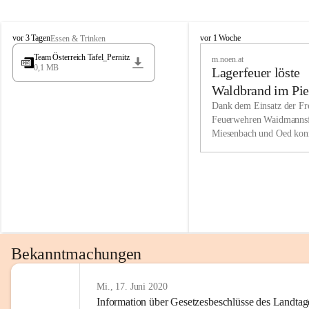
Wir kenne
M
M
werden eb
vor 3 Tagen
vor 1 Woche
Essen & Trinken
i
i
Entwickl
Team Österreich Tafel_Pernitz
m.noen.at
e
e
0,1 MB
Lagerfeuer löste
s
s
e
e
Unsere Ve
Waldbrand im Pie
n
n
bzw. Info
aus
Dank dem Einsatz der Fre
b
b
Feuerwehren Waidmannsf
wir fühl
a
a
Miesenbach und Oed kon
c
c
Lösungsor
bei der Gauermannhütte s
h
h
gelöscht werden.
Unsere M
der Wirts
kurzfrist
gesetzlic
unserer G
Bekanntmachungen
beizubeha
Nach 201
Mi., 17. Juni 2020
Information über Gesetzesbeschlüsse des Landtag
verliehen