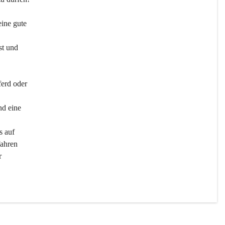
ine gute 
st und 
ferd oder 
d eine 
s auf 
ahren 
r 
men 