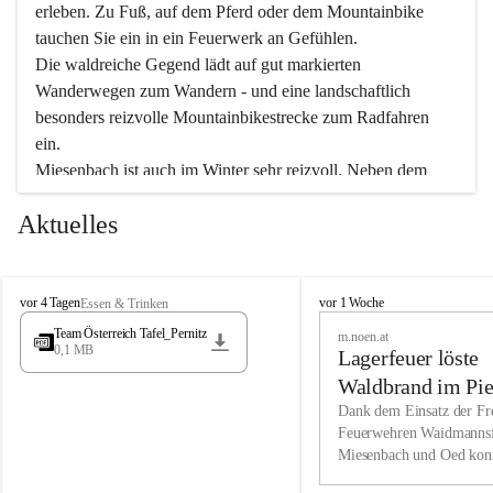
erleben. Zu Fuß, auf dem Pferd oder dem Mountainbike 
tauchen Sie ein in ein Feuerwerk an Gefühlen.
Die waldreiche Gegend lädt auf gut markierten 
Wanderwegen zum Wandern - und eine landschaftlich 
besonders reizvolle Mountainbikestrecke zum Radfahren 
ein.
Miesenbach ist auch im Winter sehr reizvoll. Neben dem 
Eisstockschießen gibt es auf dem nahe gelegenen Unterberg 
Aktuelles
wunderschöne Naturschneepisten, die zum Schifahren oder 
Boarden einladen. Ebenso ist der 2.075 m hohe Schneeberg 
ein Paradies für Sportfreunde. Genießen Sie auch das 
M
vielfältige Angebot unserer Kulturvereine.
M
vor 4 Tagen
vor 1 Woche
Essen & Trinken
i
i
Team Österreich Tafel_Pernitz
m.noen.at
e
e
0,1 MB
Überzeugen Sie sich selbst, dass Sie in Miesenbach sowie 
Lagerfeuer löste
s
s
e
in den Beherbergungsbetrieben, Gaststätten und urigen 
e
Waldbrand im Pie
n
n
Berghütten herzlich aufgenommen werden.
aus
Dank dem Einsatz der Fre
b
b
Feuerwehren Waidmannsf
a
a
Miesenbach und Oed kon
c
Wir kennen Miesenbach als lebens- und liebenswerten Ort. 
c
bei der Gauermannhütte s
h
h
Tradition und Innovation werden ebenso groß geschrieben 