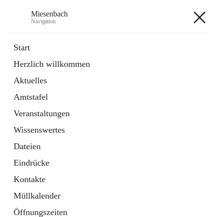
Miesenbach
Navigation
Miesenbach
Start
Herzlich willkommen
öffnet
Abwasserverband oberes Piestingtal
Aktuelles
in
Externe Webseite
neuem
Amtstafel
Tab
öffnet
Region Schneebergland
in
Externe Webseite
Veranstaltungen
neuem
Tab
Wissenswertes
+2
Dateien
Eindrücke
Kontakte
Müllkalender
Hauptadresse
Öffnungszeiten