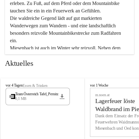
erleben. Zu Fuß, auf dem Pferd oder dem Mountainbike 
tauchen Sie ein in ein Feuerwerk an Gefühlen.
Die waldreiche Gegend lädt auf gut markierten 
Wanderwegen zum Wandern - und eine landschaftlich 
besonders reizvolle Mountainbikestrecke zum Radfahren 
ein.
Miesenbach ist auch im Winter sehr reizvoll. Neben dem 
Eisstockschießen gibt es auf dem nahe gelegenen Unterberg 
Aktuelles
wunderschöne Naturschneepisten, die zum Schifahren oder 
Boarden einladen. Ebenso ist der 2.075 m hohe Schneeberg 
ein Paradies für Sportfreunde. Genießen Sie auch das 
M
vielfältige Angebot unserer Kulturvereine.
M
vor 4 Tagen
vor 1 Woche
Essen & Trinken
i
i
Team Österreich Tafel_Pernitz
m.noen.at
e
e
0,1 MB
Überzeugen Sie sich selbst, dass Sie in Miesenbach sowie 
Lagerfeuer löste
s
s
e
in den Beherbergungsbetrieben, Gaststätten und urigen 
e
Waldbrand im Pie
n
n
Berghütten herzlich aufgenommen werden.
aus
Dank dem Einsatz der Fre
b
b
Feuerwehren Waidmannsf
a
a
Miesenbach und Oed kon
c
Wir kennen Miesenbach als lebens- und liebenswerten Ort. 
c
bei der Gauermannhütte s
h
h
Tradition und Innovation werden ebenso groß geschrieben 