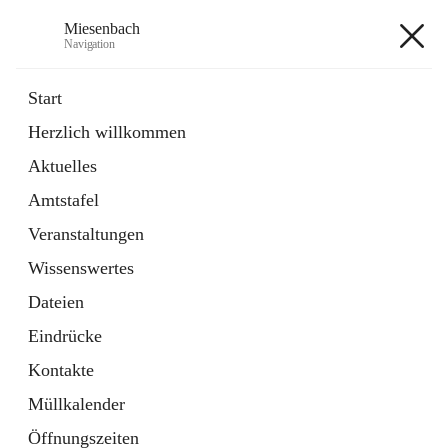
Miesenbach
Navigation
Miesenbach
Start
Herzlich willkommen
öffnet
Abwasserverband oberes Piestingtal
Aktuelles
in
Externe Webseite
neuem
Amtstafel
Tab
öffnet
Region Schneebergland
in
Externe Webseite
Veranstaltungen
neuem
Tab
Wissenswertes
+2
Dateien
Eindrücke
Kontakte
Müllkalender
Hauptadresse
Öffnungszeiten