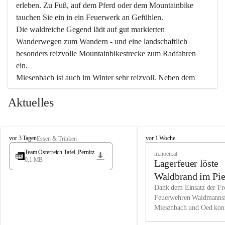
erleben. Zu Fuß, auf dem Pferd oder dem Mountainbike 
tauchen Sie ein in ein Feuerwerk an Gefühlen.
Die waldreiche Gegend lädt auf gut markierten 
Wanderwegen zum Wandern - und eine landschaftlich 
besonders reizvolle Mountainbikestrecke zum Radfahren 
ein.
Miesenbach ist auch im Winter sehr reizvoll. Neben dem 
Eisstockschießen gibt es auf dem nahe gelegenen Unterberg 
Aktuelles
wunderschöne Naturschneepisten, die zum Schifahren oder 
Boarden einladen. Ebenso ist der 2.075 m hohe Schneeberg 
ein Paradies für Sportfreunde. Genießen Sie auch das 
M
vielfältige Angebot unserer Kulturvereine.
M
vor 3 Tagen
vor 1 Woche
Essen & Trinken
i
i
Team Österreich Tafel_Pernitz
m.noen.at
e
e
0,1 MB
Überzeugen Sie sich selbst, dass Sie in Miesenbach sowie 
Lagerfeuer löste
s
s
e
in den Beherbergungsbetrieben, Gaststätten und urigen 
e
Waldbrand im Pie
n
n
Berghütten herzlich aufgenommen werden.
aus
Dank dem Einsatz der Fre
b
b
Feuerwehren Waidmannsf
a
a
Miesenbach und Oed kon
c
Wir kennen Miesenbach als lebens- und liebenswerten Ort. 
c
bei der Gauermannhütte s
h
h
Tradition und Innovation werden ebenso groß geschrieben 