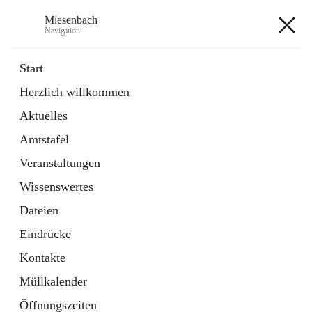
Miesenbach
Navigation
Miesenbach
Start
Herzlich willkommen
öffnet
Abwasserverband oberes Piestingtal
Aktuelles
in
Externe Webseite
neuem
Amtstafel
Tab
öffnet
Region Schneebergland
in
Externe Webseite
Veranstaltungen
neuem
Tab
Wissenswertes
+2
Dateien
Eindrücke
Kontakte
Müllkalender
Hauptadresse
Öffnungszeiten