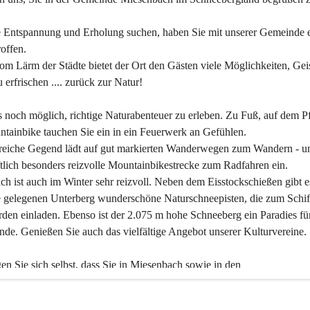
 Entspannung und Erholung suchen, haben Sie mit unserer Gemeinde e
offen.
om Lärm der Städte bietet der Ort den Gästen viele Möglichkeiten, Gei
 erfrischen .... zurück zur Natur!
es noch möglich, richtige Naturabenteuer zu erleben. Zu Fuß, auf dem P
tainbike tauchen Sie ein in ein Feuerwerk an Gefühlen.
reiche Gegend lädt auf gut markierten Wanderwegen zum Wandern - un
tlich besonders reizvolle Mountainbikestrecke zum Radfahren ein.
h ist auch im Winter sehr reizvoll. Neben dem Eisstockschießen gibt e
 gelegenen Unterberg wunderschöne Naturschneepisten, die zum Schif
den einladen. Ebenso ist der 2.075 m hohe Schneeberg ein Paradies fü
nde. Genießen Sie auch das vielfältige Angebot unserer Kulturvereine.
n Sie sich selbst, dass Sie in Miesenbach sowie in den 
gungsbetrieben, Gaststätten und urigen Berghütten herzlich aufgenom