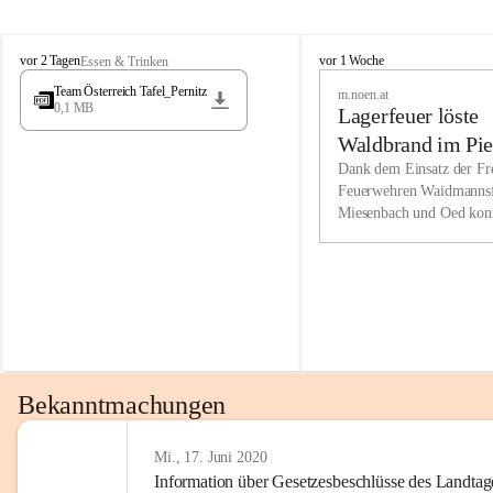
Wir kenne
M
M
werden eb
vor 2 Tagen
vor 1 Woche
Essen & Trinken
i
i
Entwickl
Team Österreich Tafel_Pernitz
m.noen.at
e
e
0,1 MB
Lagerfeuer löste
s
s
e
e
Unsere Ve
Waldbrand im Pie
n
n
bzw. Info
aus
Dank dem Einsatz der Fre
b
b
Feuerwehren Waidmannsf
wir fühl
a
a
Miesenbach und Oed kon
c
c
Lösungsor
bei der Gauermannhütte s
h
h
gelöscht werden.
Unsere M
der Wirts
kurzfrist
gesetzlic
unserer G
Bekanntmachungen
beizubeha
Nach 201
Mi., 17. Juni 2020
Information über Gesetzesbeschlüsse des Landtag
verliehen