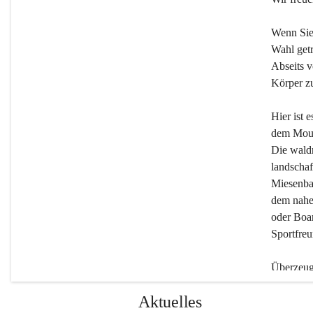
Wenn Sie
Wahl getr
Abseits v
Körper zu
Hier ist 
dem Moun
Die wald
landschaf
Miesenbac
dem nahe
oder Boar
Sportfreu
Überzeuge
Beherber
Aktuelles
werden.