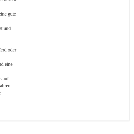
ine gute 
st und 
ferd oder 
d eine 
s auf 
ahren 
r 
men 