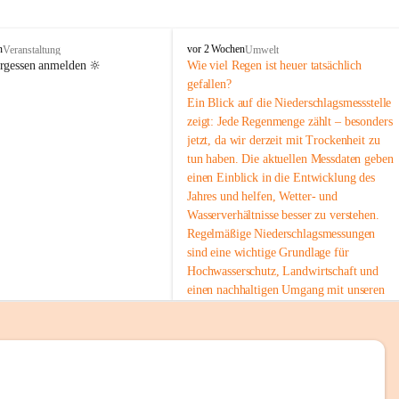
tion 
M
n
vor 2 Wochen
Veranstaltung
Umwelt
i
ergessen anmelden 🔆
Wie viel Regen ist heuer tatsächlich 
e
gefallen?
s
Ein Blick auf die Niederschlagsmessstelle 
stelle 
e
zeigt: Jede Regenmenge zählt – besonders 
n
gt und 
jetzt, da wir derzeit mit Trockenheit zu 
b
tun haben. Die aktuellen Messdaten geben 
a
c
einen Einblick in die Entwicklung des 
h
Jahres und helfen, Wetter- und 
Wasserverhältnisse besser zu verstehen.
sätzen 
Regelmäßige Niederschlagsmessungen 
r 
sind eine wichtige Grundlage für 
. Den 
Hochwasserschutz, Landwirtschaft und 
m Wohl 
einen nachhaltigen Umgang mit unseren 
Ressourcen. Gerade in trockenen Zeiten ist
es umso wichtiger, bewusst und 
verantwortungsvoll mit Wasser 
umzugehen.
emeinde“ 
 Die aktuellen Messwerte findest du hier:
rten und 