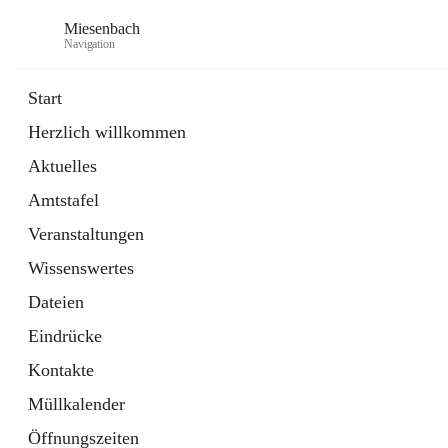
Miesenbach
Navigation
Start
Herzlich willkommen
öffnet
Abwasserverband oberes Piestingtal
Aktuelles
in
Externe Webseite
neuem
Amtstafel
Tab
öffnet
Region Schneebergland
in
Externe Webseite
Veranstaltungen
neuem
Tab
Wissenswertes
Dateien
Eindrücke
Kontakte
Müllkalender
Öffnungszeiten