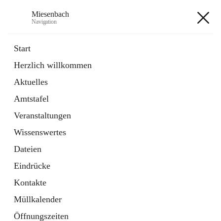
Miesenbach
Navigation
Miesenbach
Start
Herzlich willkommen
öffnet
Abwasserverband oberes Piestingtal
Aktuelles
in
Externe Webseite
neuem
Amtstafel
Tab
öffnet
Region Schneebergland
in
Externe Webseite
Veranstaltungen
neuem
Tab
Wissenswertes
+2
Dateien
Eindrücke
Kontakte
Müllkalender
Hauptadresse
Öffnungszeiten