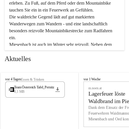
erleben. Zu Fuß, auf dem Pferd oder dem Mountainbike 
tauchen Sie ein in ein Feuerwerk an Gefühlen.
Die waldreiche Gegend lädt auf gut markierten 
Wanderwegen zum Wandern - und eine landschaftlich 
besonders reizvolle Mountainbikestrecke zum Radfahren 
ein.
Miesenbach ist auch im Winter sehr reizvoll. Neben dem 
Eisstockschießen gibt es auf dem nahe gelegenen Unterberg 
Aktuelles
wunderschöne Naturschneepisten, die zum Schifahren oder 
Boarden einladen. Ebenso ist der 2.075 m hohe Schneeberg 
ein Paradies für Sportfreunde. Genießen Sie auch das 
M
vielfältige Angebot unserer Kulturvereine.
M
vor 4 Tagen
vor 1 Woche
Essen & Trinken
i
i
Team Österreich Tafel_Pernitz
m.noen.at
e
e
0,1 MB
Überzeugen Sie sich selbst, dass Sie in Miesenbach sowie 
Lagerfeuer löste
s
s
e
in den Beherbergungsbetrieben, Gaststätten und urigen 
e
Waldbrand im Pie
n
n
Berghütten herzlich aufgenommen werden.
aus
Dank dem Einsatz der Fre
b
b
Feuerwehren Waidmannsf
a
a
Miesenbach und Oed kon
c
Wir kennen Miesenbach als lebens- und liebenswerten Ort. 
c
bei der Gauermannhütte s
h
h
Tradition und Innovation werden ebenso groß geschrieben 