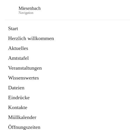
Miesenbach
Navigation
Start
Herzlich willkommen
öffnet
Abwasserverband oberes Piestingtal
Aktuelles
in
Externe Webseite
neuem
Amtstafel
Tab
öffnet
Region Schneebergland
in
Externe Webseite
Veranstaltungen
neuem
Tab
Wissenswertes
Dateien
Eindrücke
Kontakte
Müllkalender
Öffnungszeiten