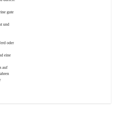
ine gute 
st und 
ferd oder 
d eine 
s auf 
ahren 
r 
men 