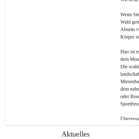
Wenn Sie
Wahl getr
Abseits v
Körper zu
Hier ist 
dem Moun
Die wald
landschaf
Miesenbac
dem nahe
oder Boar
Sportfreu
Überzeuge
Beherber
Aktuelles
werden.