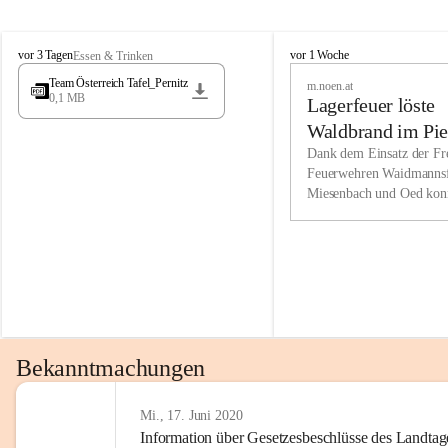
Wir kenne
M
M
werden eb
vor 3 Tagen
vor 1 Woche
Essen & Trinken
i
i
Entwickl
Team Österreich Tafel_Pernitz
m.noen.at
e
e
0,1 MB
Lagerfeuer löste
s
s
e
e
Unsere Ve
Waldbrand im Pie
n
n
bzw. Info
aus
Dank dem Einsatz der Fre
b
b
Feuerwehren Waidmannsf
wir fühl
a
a
Miesenbach und Oed kon
c
c
Lösungsor
bei der Gauermannhütte s
h
h
gelöscht werden.
Unsere M
der Wirts
kurzfrist
gesetzlic
unserer G
Bekanntmachungen
beizubeha
Nach 201
Mi., 17. Juni 2020
Information über Gesetzesbeschlüsse des Landtag
verliehen