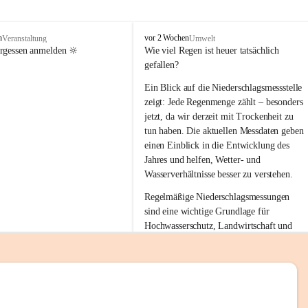
tion 
M
n
vor 2 Wochen
Veranstaltung
Umwelt
i
ergessen anmelden 🔆
Wie viel Regen ist heuer tatsächlich 
e
gefallen?
s
stelle 
e
Ein Blick auf die Niederschlagsmessstelle 
n
zeigt: Jede Regenmenge zählt – besonders 
gt und 
b
jetzt, da wir derzeit mit Trockenheit zu 
a
tun haben. Die aktuellen Messdaten geben 
c
einen Einblick in die Entwicklung des 
h
Jahres und helfen, Wetter- und 
sätzen 
Wasserverhältnisse besser zu verstehen.
r 
Regelmäßige Niederschlagsmessungen 
. Den 
sind eine wichtige Grundlage für 
m Wohl 
Hochwasserschutz, Landwirtschaft und 
einen nachhaltigen Umgang mit unseren 
Ressourcen. Gerade in trockenen Zeiten ist
es umso wichtiger, bewusst und 
verantwortungsvoll mit Wasser 
emeinde“ 
umzugehen.
rten und 