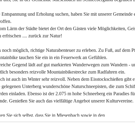
 Entspannung und Erholung suchen, haben Sie mit unserer Gemeinde e
offen.
om Lärm der Städte bietet der Ort den Gästen viele Möglichkeiten, Gei
 erfrischen .... zurück zur Natur!
es noch möglich, richtige Naturabenteuer zu erleben. Zu Fuß, auf dem P
tainbike tauchen Sie ein in ein Feuerwerk an Gefühlen.
reiche Gegend lädt auf gut markierten Wanderwegen zum Wandern - un
tlich besonders reizvolle Mountainbikestrecke zum Radfahren ein.
h ist auch im Winter sehr reizvoll. Neben dem Eisstockschießen gibt e
 gelegenen Unterberg wunderschöne Naturschneepisten, die zum Schif
den einladen. Ebenso ist der 2.075 m hohe Schneeberg ein Paradies fü
nde. Genießen Sie auch das vielfältige Angebot unserer Kulturvereine.
n Sie sich selbst, dass Sie in Miesenbach sowie in den 
gungsbetrieben, Gaststätten und urigen Berghütten herzlich aufgenom