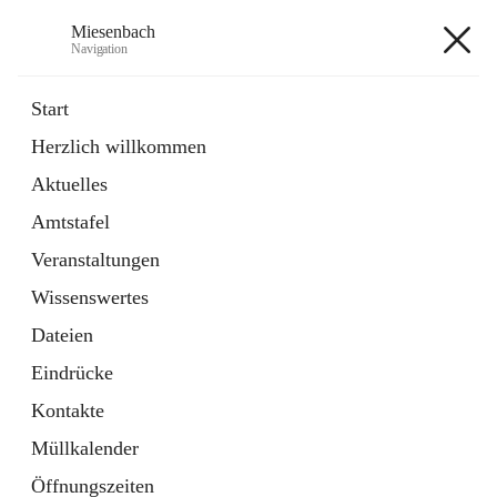
Miesenbach
Navigation
Miesenbach
Start
Herzlich willkommen
öffnet
Abwasserverband oberes Piestingtal
Aktuelles
in
Externe Webseite
neuem
Amtstafel
Tab
öffnet
Region Schneebergland
in
Externe Webseite
Veranstaltungen
neuem
Tab
Wissenswertes
+2
Dateien
Eindrücke
Kontakte
Müllkalender
Hauptadresse
Öffnungszeiten