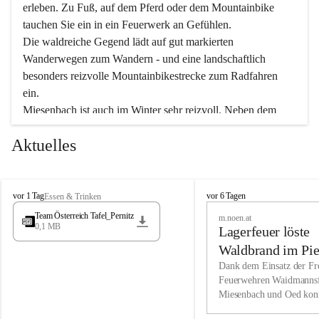
erleben. Zu Fuß, auf dem Pferd oder dem Mountainbike 
tauchen Sie ein in ein Feuerwerk an Gefühlen.
Die waldreiche Gegend lädt auf gut markierten 
Wanderwegen zum Wandern - und eine landschaftlich 
besonders reizvolle Mountainbikestrecke zum Radfahren 
ein.
Miesenbach ist auch im Winter sehr reizvoll. Neben dem 
Eisstockschießen gibt es auf dem nahe gelegenen Unterberg 
Aktuelles
wunderschöne Naturschneepisten, die zum Schifahren oder 
Boarden einladen. Ebenso ist der 2.075 m hohe Schneeberg 
ein Paradies für Sportfreunde. Genießen Sie auch das 
M
vielfältige Angebot unserer Kulturvereine.
M
vor 1 Tag
vor 6 Tagen
Essen & Trinken
i
i
Team Österreich Tafel_Pernitz
m.noen.at
e
e
0,1 MB
Überzeugen Sie sich selbst, dass Sie in Miesenbach sowie 
Lagerfeuer löste
s
s
e
in den Beherbergungsbetrieben, Gaststätten und urigen 
e
Waldbrand im Pie
n
n
Berghütten herzlich aufgenommen werden.
aus
Dank dem Einsatz der Fre
b
b
Feuerwehren Waidmannsf
a
a
Miesenbach und Oed kon
c
Wir kennen Miesenbach als lebens- und liebenswerten Ort. 
c
bei der Gauermannhütte s
h
h
Tradition und Innovation werden ebenso groß geschrieben 