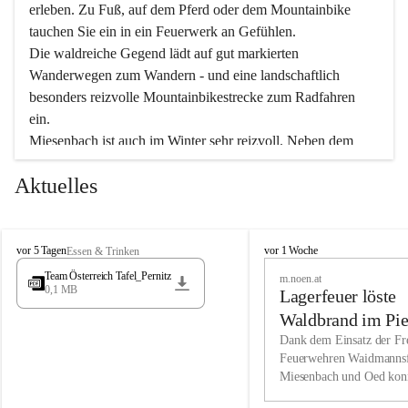
erleben. Zu Fuß, auf dem Pferd oder dem Mountainbike 
tauchen Sie ein in ein Feuerwerk an Gefühlen.
Die waldreiche Gegend lädt auf gut markierten 
Wanderwegen zum Wandern - und eine landschaftlich 
besonders reizvolle Mountainbikestrecke zum Radfahren 
ein.
Miesenbach ist auch im Winter sehr reizvoll. Neben dem 
Eisstockschießen gibt es auf dem nahe gelegenen Unterberg 
Aktuelles
wunderschöne Naturschneepisten, die zum Schifahren oder 
Boarden einladen. Ebenso ist der 2.075 m hohe Schneeberg 
ein Paradies für Sportfreunde. Genießen Sie auch das 
M
vielfältige Angebot unserer Kulturvereine.
M
vor 5 Tagen
vor 1 Woche
Essen & Trinken
i
i
Team Österreich Tafel_Pernitz
m.noen.at
e
e
0,1 MB
Überzeugen Sie sich selbst, dass Sie in Miesenbach sowie 
Lagerfeuer löste
s
s
e
in den Beherbergungsbetrieben, Gaststätten und urigen 
e
Waldbrand im Pie
n
n
Berghütten herzlich aufgenommen werden.
aus
Dank dem Einsatz der Fre
b
b
Feuerwehren Waidmannsf
a
a
Miesenbach und Oed kon
c
Wir kennen Miesenbach als lebens- und liebenswerten Ort. 
c
bei der Gauermannhütte s
h
h
Tradition und Innovation werden ebenso groß geschrieben 