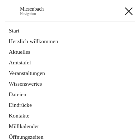
Miesenbach
Navigation
Miesenbach
Start
Herzlich willkommen
öffnet
Abwasserverband oberes Piestingtal
Aktuelles
in
Externe Webseite
neuem
Amtstafel
Tab
öffnet
Region Schneebergland
in
Externe Webseite
Veranstaltungen
neuem
Tab
Wissenswertes
+2
Dateien
Eindrücke
Kontakte
Müllkalender
Hauptadresse
Öffnungszeiten