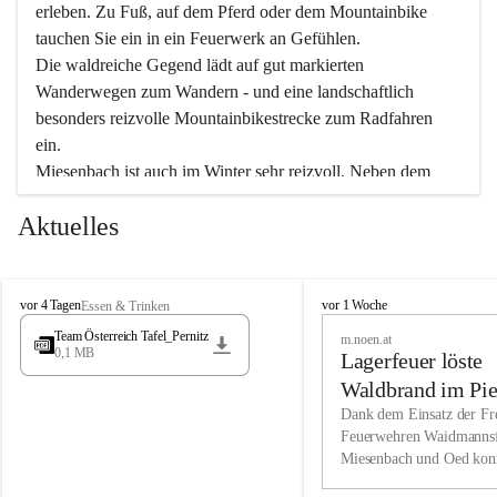
erleben. Zu Fuß, auf dem Pferd oder dem Mountainbike 
tauchen Sie ein in ein Feuerwerk an Gefühlen.
Die waldreiche Gegend lädt auf gut markierten 
Wanderwegen zum Wandern - und eine landschaftlich 
besonders reizvolle Mountainbikestrecke zum Radfahren 
ein.
Miesenbach ist auch im Winter sehr reizvoll. Neben dem 
Eisstockschießen gibt es auf dem nahe gelegenen Unterberg 
Aktuelles
wunderschöne Naturschneepisten, die zum Schifahren oder 
Boarden einladen. Ebenso ist der 2.075 m hohe Schneeberg 
ein Paradies für Sportfreunde. Genießen Sie auch das 
M
vielfältige Angebot unserer Kulturvereine.
M
vor 4 Tagen
vor 1 Woche
Essen & Trinken
i
i
Team Österreich Tafel_Pernitz
m.noen.at
e
e
0,1 MB
Überzeugen Sie sich selbst, dass Sie in Miesenbach sowie 
Lagerfeuer löste
s
s
e
in den Beherbergungsbetrieben, Gaststätten und urigen 
e
Waldbrand im Pie
n
n
Berghütten herzlich aufgenommen werden.
aus
Dank dem Einsatz der Fre
b
b
Feuerwehren Waidmannsf
a
a
Miesenbach und Oed kon
c
Wir kennen Miesenbach als lebens- und liebenswerten Ort. 
c
bei der Gauermannhütte s
h
h
Tradition und Innovation werden ebenso groß geschrieben 