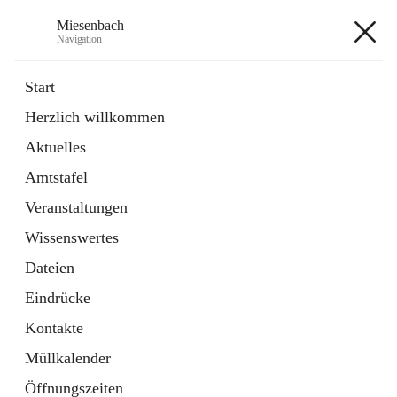
Miesenbach
Navigation
Miesenbach
Start
Herzlich willkommen
öffnet
Abwasserverband oberes Piestingtal
Aktuelles
in
Externe Webseite
neuem
Amtstafel
Tab
öffnet
Region Schneebergland
in
Externe Webseite
Veranstaltungen
neuem
Tab
Wissenswertes
+2
Dateien
Eindrücke
Kontakte
Müllkalender
Hauptadresse
Öffnungszeiten