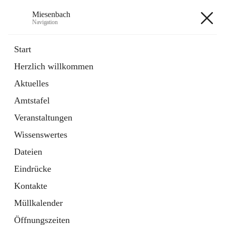
Miesenbach
Navigation
Miesenbach
Start
Herzlich willkommen
öffnet
Abwasserverband oberes Piestingtal
Aktuelles
in
Externe Webseite
neuem
Amtstafel
Tab
öffnet
Region Schneebergland
in
Externe Webseite
Veranstaltungen
neuem
Tab
Wissenswertes
+2
Dateien
Eindrücke
Kontakte
Müllkalender
Hauptadresse
Öffnungszeiten