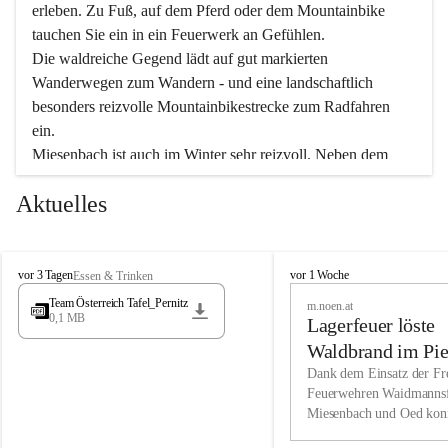
erleben. Zu Fuß, auf dem Pferd oder dem Mountainbike 
tauchen Sie ein in ein Feuerwerk an Gefühlen.
Die waldreiche Gegend lädt auf gut markierten 
Wanderwegen zum Wandern - und eine landschaftlich 
besonders reizvolle Mountainbikestrecke zum Radfahren 
ein.
Miesenbach ist auch im Winter sehr reizvoll. Neben dem 
Eisstockschießen gibt es auf dem nahe gelegenen Unterberg 
Aktuelles
wunderschöne Naturschneepisten, die zum Schifahren oder 
Boarden einladen. Ebenso ist der 2.075 m hohe Schneeberg 
ein Paradies für Sportfreunde. Genießen Sie auch das 
M
vielfältige Angebot unserer Kulturvereine.
M
vor 3 Tagen
vor 1 Woche
Essen & Trinken
i
i
Team Österreich Tafel_Pernitz
m.noen.at
e
e
0,1 MB
Überzeugen Sie sich selbst, dass Sie in Miesenbach sowie 
Lagerfeuer löste
s
s
e
in den Beherbergungsbetrieben, Gaststätten und urigen 
e
Waldbrand im Pie
n
n
Berghütten herzlich aufgenommen werden.
aus
Dank dem Einsatz der Fre
b
b
Feuerwehren Waidmannsf
a
a
Miesenbach und Oed kon
c
Wir kennen Miesenbach als lebens- und liebenswerten Ort. 
c
bei der Gauermannhütte s
h
h
Tradition und Innovation werden ebenso groß geschrieben 