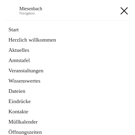
Miesenbach
Navigation
Miesenbach
Start
Herzlich willkommen
öffnet
Abwasserverband oberes Piestingtal
Aktuelles
in
Externe Webseite
neuem
Amtstafel
Tab
öffnet
Region Schneebergland
in
Externe Webseite
Veranstaltungen
neuem
Tab
Wissenswertes
+2
Dateien
Eindrücke
Kontakte
Müllkalender
Hauptadresse
Öffnungszeiten