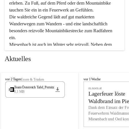
erleben. Zu Fuß, auf dem Pferd oder dem Mountainbike 
tauchen Sie ein in ein Feuerwerk an Gefühlen.
Die waldreiche Gegend lädt auf gut markierten 
Wanderwegen zum Wandern - und eine landschaftlich 
besonders reizvolle Mountainbikestrecke zum Radfahren 
ein.
Miesenbach ist auch im Winter sehr reizvoll. Neben dem 
Eisstockschießen gibt es auf dem nahe gelegenen Unterberg 
Aktuelles
wunderschöne Naturschneepisten, die zum Schifahren oder 
Boarden einladen. Ebenso ist der 2.075 m hohe Schneeberg 
ein Paradies für Sportfreunde. Genießen Sie auch das 
M
vielfältige Angebot unserer Kulturvereine.
M
vor 2 Tagen
vor 1 Woche
Essen & Trinken
i
i
Team Österreich Tafel_Pernitz
m.noen.at
e
e
0,1 MB
Überzeugen Sie sich selbst, dass Sie in Miesenbach sowie 
Lagerfeuer löste
s
s
e
in den Beherbergungsbetrieben, Gaststätten und urigen 
e
Waldbrand im Pie
n
n
Berghütten herzlich aufgenommen werden.
aus
Dank dem Einsatz der Fre
b
b
Feuerwehren Waidmannsf
a
a
Miesenbach und Oed kon
c
Wir kennen Miesenbach als lebens- und liebenswerten Ort. 
c
bei der Gauermannhütte s
h
h
Tradition und Innovation werden ebenso groß geschrieben 