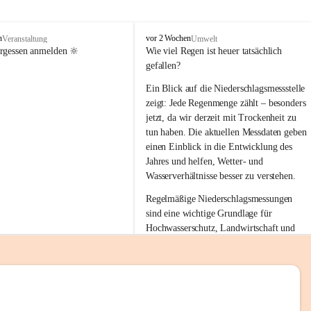
tion 
M
n
vor 2 Wochen
Veranstaltung
Umwelt
i
ergessen anmelden 🔆
Wie viel Regen ist heuer tatsächlich 
e
gefallen?
s
stelle 
e
Ein Blick auf die Niederschlagsmessstelle 
n
zeigt: Jede Regenmenge zählt – besonders 
gt und 
b
jetzt, da wir derzeit mit Trockenheit zu 
a
tun haben. Die aktuellen Messdaten geben 
c
einen Einblick in die Entwicklung des 
h
Jahres und helfen, Wetter- und 
sätzen 
Wasserverhältnisse besser zu verstehen.
r 
Regelmäßige Niederschlagsmessungen 
. Den 
sind eine wichtige Grundlage für 
m Wohl 
Hochwasserschutz, Landwirtschaft und 
einen nachhaltigen Umgang mit unseren 
Ressourcen. Gerade in trockenen Zeiten ist
es umso wichtiger, bewusst und 
verantwortungsvoll mit Wasser 
emeinde“ 
umzugehen.
rten und 