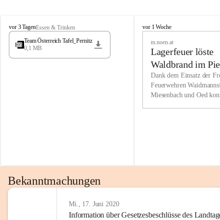
Wir kenne
M
M
werden eb
vor 3 Tagen
vor 1 Woche
Essen & Trinken
i
i
Entwickl
Team Österreich Tafel_Pernitz
m.noen.at
e
e
0,1 MB
Lagerfeuer löste
s
s
e
e
Unsere Ve
Waldbrand im Pie
n
n
bzw. Info
aus
Dank dem Einsatz der Fre
b
b
Feuerwehren Waidmannsf
wir fühl
a
a
Miesenbach und Oed kon
c
c
Lösungsor
bei der Gauermannhütte s
h
h
gelöscht werden.
Unsere M
der Wirts
kurzfrist
gesetzlic
unserer G
Bekanntmachungen
beizubeha
Nach 201
Mi., 17. Juni 2020
Information über Gesetzesbeschlüsse des Landtag
verliehen