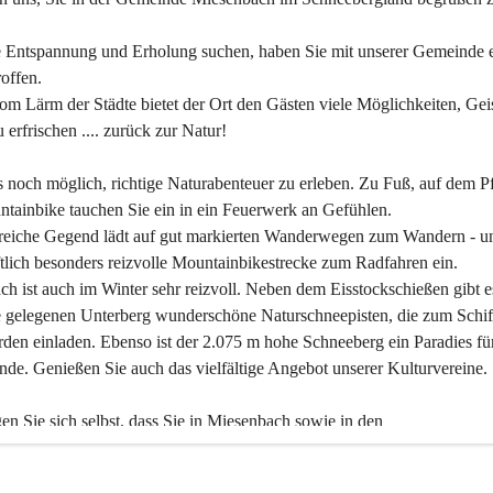
 Entspannung und Erholung suchen, haben Sie mit unserer Gemeinde e
offen.
om Lärm der Städte bietet der Ort den Gästen viele Möglichkeiten, Gei
 erfrischen .... zurück zur Natur!
es noch möglich, richtige Naturabenteuer zu erleben. Zu Fuß, auf dem P
tainbike tauchen Sie ein in ein Feuerwerk an Gefühlen.
reiche Gegend lädt auf gut markierten Wanderwegen zum Wandern - un
tlich besonders reizvolle Mountainbikestrecke zum Radfahren ein.
h ist auch im Winter sehr reizvoll. Neben dem Eisstockschießen gibt e
 gelegenen Unterberg wunderschöne Naturschneepisten, die zum Schif
den einladen. Ebenso ist der 2.075 m hohe Schneeberg ein Paradies fü
nde. Genießen Sie auch das vielfältige Angebot unserer Kulturvereine.
n Sie sich selbst, dass Sie in Miesenbach sowie in den 
gungsbetrieben, Gaststätten und urigen Berghütten herzlich aufgenom