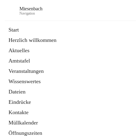
Miesenbach
Navigation
Start
Herzlich willkommen
öffnet
Abwasserverband oberes Piestingtal
Aktuelles
in
Externe Webseite
neuem
Amtstafel
Tab
öffnet
Region Schneebergland
in
Externe Webseite
Veranstaltungen
neuem
Tab
Wissenswertes
Dateien
Eindrücke
Kontakte
Müllkalender
Öffnungszeiten