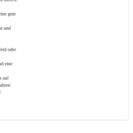
ine gute 
st und 
ferd oder 
d eine 
s auf 
ahren 
r 
men 