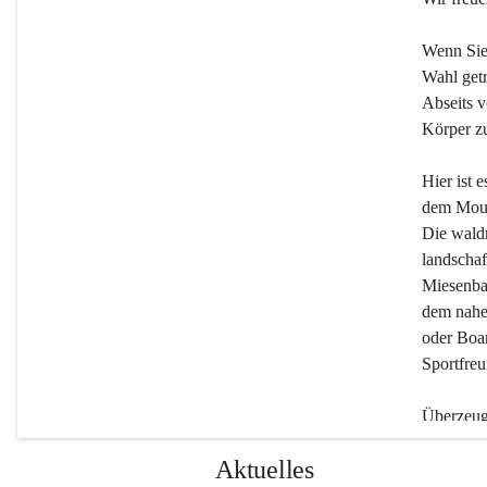
Wenn Sie
Wahl getr
Abseits v
Körper zu
Hier ist 
dem Moun
Die wald
landschaf
Miesenbac
dem nahe
oder Boar
Sportfreu
Überzeuge
Beherber
Aktuelles
werden.