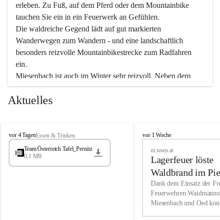
erleben. Zu Fuß, auf dem Pferd oder dem Mountainbike 
tauchen Sie ein in ein Feuerwerk an Gefühlen.
Die waldreiche Gegend lädt auf gut markierten 
Wanderwegen zum Wandern - und eine landschaftlich 
besonders reizvolle Mountainbikestrecke zum Radfahren 
ein.
Miesenbach ist auch im Winter sehr reizvoll. Neben dem 
Eisstockschießen gibt es auf dem nahe gelegenen Unterberg 
Aktuelles
wunderschöne Naturschneepisten, die zum Schifahren oder 
Boarden einladen. Ebenso ist der 2.075 m hohe Schneeberg 
ein Paradies für Sportfreunde. Genießen Sie auch das 
M
vielfältige Angebot unserer Kulturvereine.
M
vor 4 Tagen
vor 1 Woche
Essen & Trinken
i
i
Team Österreich Tafel_Pernitz
m.noen.at
e
e
0,1 MB
Überzeugen Sie sich selbst, dass Sie in Miesenbach sowie 
Lagerfeuer löste
s
s
e
in den Beherbergungsbetrieben, Gaststätten und urigen 
e
Waldbrand im Pie
n
n
Berghütten herzlich aufgenommen werden.
aus
Dank dem Einsatz der Fre
b
b
Feuerwehren Waidmannsf
a
a
Miesenbach und Oed kon
c
Wir kennen Miesenbach als lebens- und liebenswerten Ort. 
c
bei der Gauermannhütte s
h
h
Tradition und Innovation werden ebenso groß geschrieben 