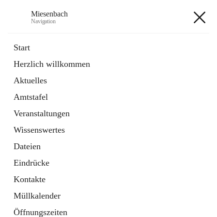
Miesenbach
Navigation
Miesenbach
Start
Herzlich willkommen
öffnet
Abwasserverband oberes Piestingtal
Aktuelles
in
Externe Webseite
neuem
Amtstafel
Tab
öffnet
Region Schneebergland
in
Externe Webseite
Veranstaltungen
neuem
Tab
Wissenswertes
+2
Dateien
Eindrücke
Kontakte
Müllkalender
Hauptadresse
Öffnungszeiten