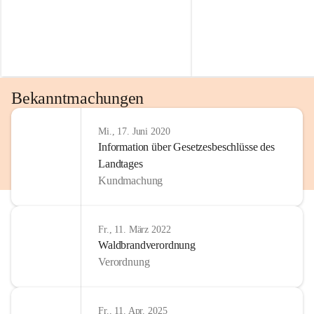
gelöscht werden.
wie die gesellschaftliche und wirtschaftliche Entwicklung.
Unsere Verwaltung ist für viele Anliegen der BürgerInnen 
und Gäste erste Anlaufstelle bzw. Informationsstelle. Dabei 
wird das Interesse des Gemeinwohls berücksichtigt und wir 
Bekanntmachungen
fühlen uns in hohem Maße zu Menschlichkeit, 
gegenseitigem Respekt und Lösungsorientierung 
verpflichtet.
Mi., 17. Juni 2020
Information über Gesetzesbeschlüsse des
Landtages
Unsere Mittel werden ressoursenfreundlich und 
Kundmachung
vorausschauend nach den Grundsätzen der 
Wirtschaftlichkeit, Sparsamkeit und Zweckmäßigkeit 
eingesetzt, sowohl unter kurzfristigen als auch langfristigen 
Fr., 11. März 2022
und gesamtwirtschaftlichen Gesichtspunkten. Den 
Waldbrandverordnung
gesetzlichen Auftrag vollziehen wir aktiv und nutzen 
Verordnung
Gestaltungsspielräume zum Wohl unserer Gemeinde, ohne 
den ländlichen Charakter zu verlieren und Traditionen 
beizubehalten.
Fr., 11. Apr. 2025