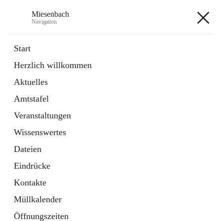
Miesenbach
Navigation
Miesenbach
Start
Herzlich willkommen
öffnet
Abwasserverband oberes Piestingtal
Aktuelles
in
Externe Webseite
neuem
Amtstafel
Tab
öffnet
Region Schneebergland
in
Externe Webseite
Veranstaltungen
neuem
Tab
Wissenswertes
+2
Dateien
Eindrücke
Kontakte
Müllkalender
Hauptadresse
Öffnungszeiten