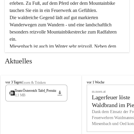
erleben. Zu Fuß, auf dem Pferd oder dem Mountainbike 
tauchen Sie ein in ein Feuerwerk an Gefühlen.
Die waldreiche Gegend lädt auf gut markierten 
Wanderwegen zum Wandern - und eine landschaftlich 
besonders reizvolle Mountainbikestrecke zum Radfahren 
ein.
Miesenbach ist auch im Winter sehr reizvoll. Neben dem 
Eisstockschießen gibt es auf dem nahe gelegenen Unterberg 
Aktuelles
wunderschöne Naturschneepisten, die zum Schifahren oder 
Boarden einladen. Ebenso ist der 2.075 m hohe Schneeberg 
ein Paradies für Sportfreunde. Genießen Sie auch das 
M
vielfältige Angebot unserer Kulturvereine.
M
vor 3 Tagen
vor 1 Woche
Essen & Trinken
i
i
Team Österreich Tafel_Pernitz
m.noen.at
e
e
0,1 MB
Überzeugen Sie sich selbst, dass Sie in Miesenbach sowie 
Lagerfeuer löste
s
s
e
in den Beherbergungsbetrieben, Gaststätten und urigen 
e
Waldbrand im Pie
n
n
Berghütten herzlich aufgenommen werden.
aus
Dank dem Einsatz der Fre
b
b
Feuerwehren Waidmannsf
a
a
Miesenbach und Oed kon
c
Wir kennen Miesenbach als lebens- und liebenswerten Ort. 
c
bei der Gauermannhütte s
h
h
Tradition und Innovation werden ebenso groß geschrieben 