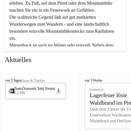
erleben. Zu Fuß, auf dem Pferd oder dem Mountainbike 
tauchen Sie ein in ein Feuerwerk an Gefühlen.
Die waldreiche Gegend lädt auf gut markierten 
Wanderwegen zum Wandern - und eine landschaftlich 
besonders reizvolle Mountainbikestrecke zum Radfahren 
ein.
Miesenbach ist auch im Winter sehr reizvoll. Neben dem 
Eisstockschießen gibt es auf dem nahe gelegenen Unterberg 
Aktuelles
wunderschöne Naturschneepisten, die zum Schifahren oder 
Boarden einladen. Ebenso ist der 2.075 m hohe Schneeberg 
ein Paradies für Sportfreunde. Genießen Sie auch das 
M
vielfältige Angebot unserer Kulturvereine.
M
vor 2 Tagen
vor 1 Woche
Essen & Trinken
i
i
Team Österreich Tafel_Pernitz
m.noen.at
e
e
0,1 MB
Überzeugen Sie sich selbst, dass Sie in Miesenbach sowie 
Lagerfeuer löste
s
s
e
in den Beherbergungsbetrieben, Gaststätten und urigen 
e
Waldbrand im Pie
n
n
Berghütten herzlich aufgenommen werden.
aus
Dank dem Einsatz der Fre
b
b
Feuerwehren Waidmannsf
a
a
Miesenbach und Oed kon
c
Wir kennen Miesenbach als lebens- und liebenswerten Ort. 
c
bei der Gauermannhütte s
h
h
Tradition und Innovation werden ebenso groß geschrieben 