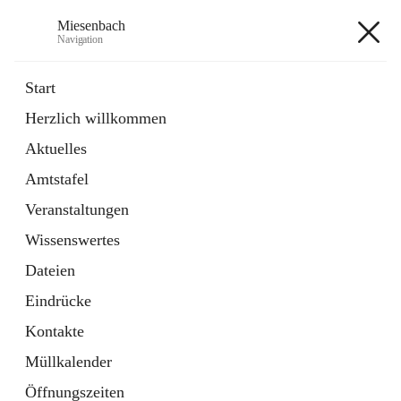
Miesenbach
Navigation
Miesenbach
Start
Herzlich willkommen
öffnet
Abwasserverband oberes Piestingtal
Aktuelles
in
Externe Webseite
neuem
Amtstafel
Tab
öffnet
Region Schneebergland
in
Externe Webseite
Veranstaltungen
neuem
Tab
Wissenswertes
+2
Dateien
Eindrücke
Kontakte
Müllkalender
Hauptadresse
Öffnungszeiten