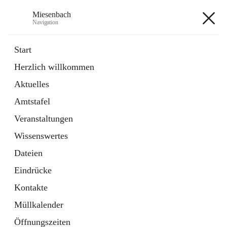
Miesenbach
Navigation
Miesenbach
Start
Herzlich willkommen
öffnet
Abwasserverband oberes Piestingtal
Aktuelles
in
Externe Webseite
neuem
Amtstafel
Tab
öffnet
Region Schneebergland
in
Externe Webseite
Veranstaltungen
neuem
Tab
Wissenswertes
+2
Dateien
Eindrücke
Kontakte
Müllkalender
Hauptadresse
Öffnungszeiten