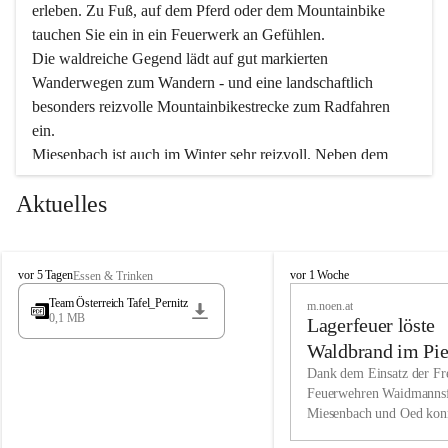
erleben. Zu Fuß, auf dem Pferd oder dem Mountainbike 
tauchen Sie ein in ein Feuerwerk an Gefühlen.
Die waldreiche Gegend lädt auf gut markierten 
Wanderwegen zum Wandern - und eine landschaftlich 
besonders reizvolle Mountainbikestrecke zum Radfahren 
ein.
Miesenbach ist auch im Winter sehr reizvoll. Neben dem 
Eisstockschießen gibt es auf dem nahe gelegenen Unterberg 
Aktuelles
wunderschöne Naturschneepisten, die zum Schifahren oder 
Boarden einladen. Ebenso ist der 2.075 m hohe Schneeberg 
ein Paradies für Sportfreunde. Genießen Sie auch das 
M
vielfältige Angebot unserer Kulturvereine.
M
vor 5 Tagen
vor 1 Woche
Essen & Trinken
i
i
Team Österreich Tafel_Pernitz
m.noen.at
e
e
0,1 MB
Überzeugen Sie sich selbst, dass Sie in Miesenbach sowie 
Lagerfeuer löste
s
s
e
in den Beherbergungsbetrieben, Gaststätten und urigen 
e
Waldbrand im Pie
n
n
Berghütten herzlich aufgenommen werden.
aus
Dank dem Einsatz der Fre
b
b
Feuerwehren Waidmannsf
a
a
Miesenbach und Oed kon
c
Wir kennen Miesenbach als lebens- und liebenswerten Ort. 
c
bei der Gauermannhütte s
h
h
Tradition und Innovation werden ebenso groß geschrieben 