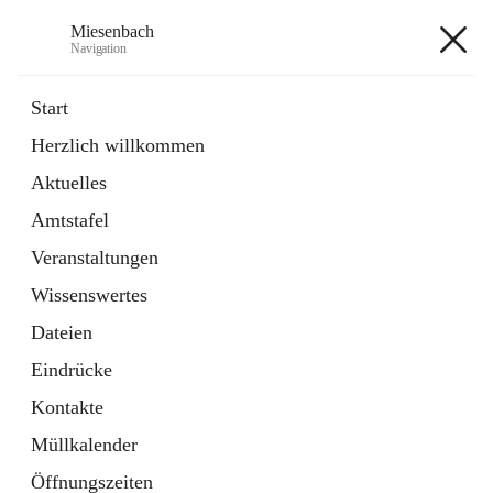
Miesenbach
Navigation
Miesenbach
Start
Herzlich willkommen
öffnet
Abwasserverband oberes Piestingtal
Aktuelles
in
Externe Webseite
neuem
Amtstafel
Tab
öffnet
Region Schneebergland
in
Externe Webseite
Veranstaltungen
neuem
Tab
Wissenswertes
+2
Dateien
Eindrücke
Kontakte
Müllkalender
Hauptadresse
Öffnungszeiten