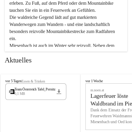
erleben. Zu Fuß, auf dem Pferd oder dem Mountainbike 
tauchen Sie ein in ein Feuerwerk an Gefühlen.
Die waldreiche Gegend lädt auf gut markierten 
Wanderwegen zum Wandern - und eine landschaftlich 
besonders reizvolle Mountainbikestrecke zum Radfahren 
ein.
Miesenbach ist auch im Winter sehr reizvoll. Neben dem 
Eisstockschießen gibt es auf dem nahe gelegenen Unterberg 
Aktuelles
wunderschöne Naturschneepisten, die zum Schifahren oder 
Boarden einladen. Ebenso ist der 2.075 m hohe Schneeberg 
ein Paradies für Sportfreunde. Genießen Sie auch das 
M
vielfältige Angebot unserer Kulturvereine.
M
vor 5 Tagen
vor 1 Woche
Essen & Trinken
i
i
Team Österreich Tafel_Pernitz
m.noen.at
e
e
0,1 MB
Überzeugen Sie sich selbst, dass Sie in Miesenbach sowie 
Lagerfeuer löste
s
s
e
in den Beherbergungsbetrieben, Gaststätten und urigen 
e
Waldbrand im Pie
n
n
Berghütten herzlich aufgenommen werden.
aus
Dank dem Einsatz der Fre
b
b
Feuerwehren Waidmannsf
a
a
Miesenbach und Oed kon
c
Wir kennen Miesenbach als lebens- und liebenswerten Ort. 
c
bei der Gauermannhütte s
h
h
Tradition und Innovation werden ebenso groß geschrieben 