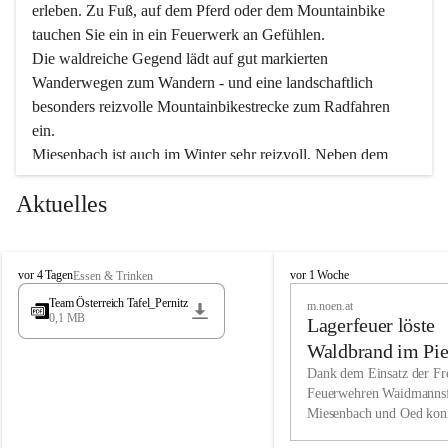
erleben. Zu Fuß, auf dem Pferd oder dem Mountainbike 
tauchen Sie ein in ein Feuerwerk an Gefühlen.
Die waldreiche Gegend lädt auf gut markierten 
Wanderwegen zum Wandern - und eine landschaftlich 
besonders reizvolle Mountainbikestrecke zum Radfahren 
ein.
Miesenbach ist auch im Winter sehr reizvoll. Neben dem 
Eisstockschießen gibt es auf dem nahe gelegenen Unterberg 
Aktuelles
wunderschöne Naturschneepisten, die zum Schifahren oder 
Boarden einladen. Ebenso ist der 2.075 m hohe Schneeberg 
ein Paradies für Sportfreunde. Genießen Sie auch das 
M
vielfältige Angebot unserer Kulturvereine.
M
vor 4 Tagen
vor 1 Woche
Essen & Trinken
i
i
Team Österreich Tafel_Pernitz
m.noen.at
e
e
0,1 MB
Überzeugen Sie sich selbst, dass Sie in Miesenbach sowie 
Lagerfeuer löste
s
s
e
in den Beherbergungsbetrieben, Gaststätten und urigen 
e
Waldbrand im Pie
n
n
Berghütten herzlich aufgenommen werden.
aus
Dank dem Einsatz der Fre
b
b
Feuerwehren Waidmannsf
a
a
Miesenbach und Oed kon
c
Wir kennen Miesenbach als lebens- und liebenswerten Ort. 
c
bei der Gauermannhütte s
h
h
Tradition und Innovation werden ebenso groß geschrieben 