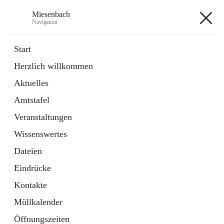
Miesenbach
Navigation
Miesenbach
Start
Herzlich willkommen
öffnet
Abwasserverband oberes Piestingtal
Aktuelles
in
Externe Webseite
neuem
Amtstafel
Tab
öffnet
Region Schneebergland
in
Externe Webseite
Veranstaltungen
neuem
Tab
Wissenswertes
+2
Dateien
Eindrücke
Kontakte
Müllkalender
Hauptadresse
Öffnungszeiten